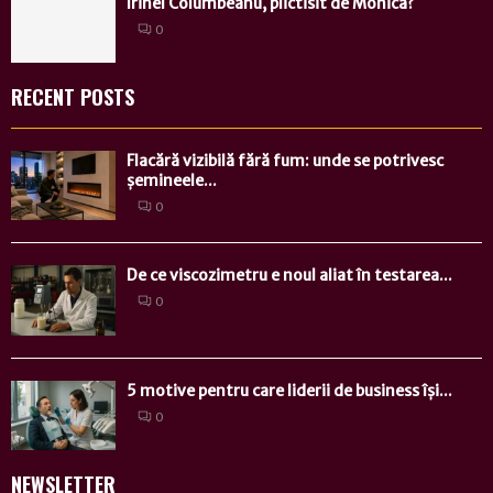
Irinel Columbeanu, plictisit de Monica?
0
RECENT POSTS
Flacără vizibilă fără fum: unde se potrivesc
șemineele...
0
De ce viscozimetru e noul aliat în testarea...
0
5 motive pentru care liderii de business își...
0
NEWSLETTER