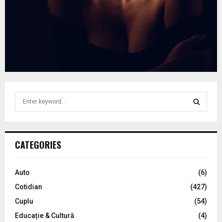
S
e
a
S
r
c
E
CATEGORIES
h
f
A
o
Auto
(6)
r
R
Cotidian
(427)
:
C
Cuplu
(54)
Educație & Cultură
(4)
H