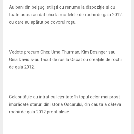
M
Au bani din belșug, stiliști cu renume la dispoziție și cu
toate astea au dat chix la modelele de rochii de gala 2012,
E
cu care au apărut pe covorul roșu.
N
U
Vedete precum Cher, Uma Thurman, Kim Besinger sau
Gina Davis s-au făcut de râs la Oscat cu creațiile de rochii
de gala 2012.
Celebritățile au intrat cu lejeritate în topul celor mai prost
îmbrăcate staruri din istoria Oscarului, din cauza a câteva
rochii de gala 2012 prost alese.