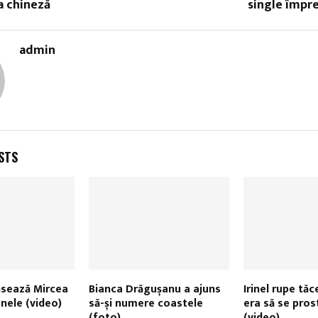
a chineză
single împr
admin
STS
nsează Mircea
Bianca Drăgușanu a ajuns
Irinel rupe tă
nele (video)
să-și numere coastele
era să se pros
(foto)
(video)