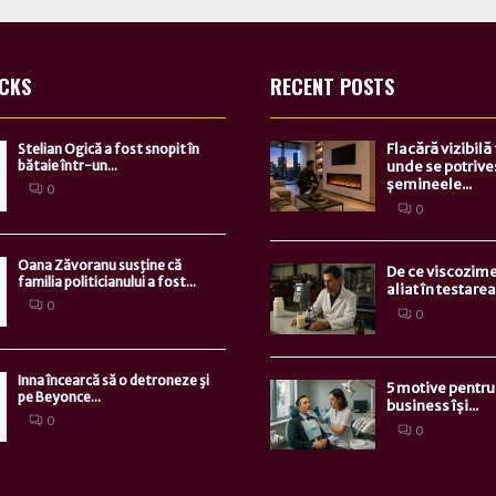
ICKS
RECENT POSTS
Flacără vizibilă
Stelian Ogică a fost snopit în
bătaie într-un...
unde se potrive
șemineele...
0
0
Oana Zăvoranu susţine că
De ce viscozime
familia politicianului a fost...
aliat în testarea.
0
0
Inna încearcă să o detroneze şi
5 motive pentru 
pe Beyonce...
business își...
0
0