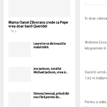
În doar câteva 
Mama Oanei Zăvoranu crede ca Pepe
vrea doar banii Queridei
0
Andreea Esca n
Laurette se distrează la
malul mării.
kilogramele în
Joe Jackson, tatal lui
Dacă în urmă 
Michael Jackson, vrea si...
1,62 m înălţim
Simona Sensual, prinsă din
nou fără permis de...
Pentru a slăbi