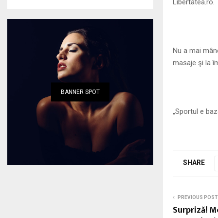
Libertatea.ro.
Nu a mai mânca
masaje şi la î
BANNER SPOT
„Sportul e baz
SHARE
PREVIOUS POST
Surpriză! M