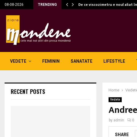
c…
De ce viscozimetru e noul aliat î
08-08-2026
TRENDING
VEDETE
FEMININ
SANATATE
LIFESTYLE
RECENT POSTS
Home
Vedet
Vedete
Andree
by
admin
0
SHARE