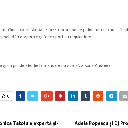
t pâine, paste făinoase, pizza, produse de patiserie, dulciuri şi, în p
mpachetări corporale şi face sport cu regularitate
a şi un pic de atenţie la mâncare nu strică”, a spus Andreea
0
onica Tatoiu e expertă și-
Adela Popescu și Dj Pro