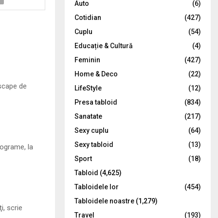
Auto
(6)
r
R
Cotidian
(427)
:
C
Cuplu
(54)
Educație & Cultură
(4)
H
Feminin
(427)
Home & Deco
(22)
 scape de
LifeStyle
(12)
Presa tabloid
(834)
Sanatate
(217)
Sexy cuplu
(64)
Sexy tabloid
(13)
lograme, la
Sport
(18)
Tabloid
(4,625)
Tabloidele lor
(454)
Tabloidele noastre
(1,279)
i, scrie
Travel
(193)