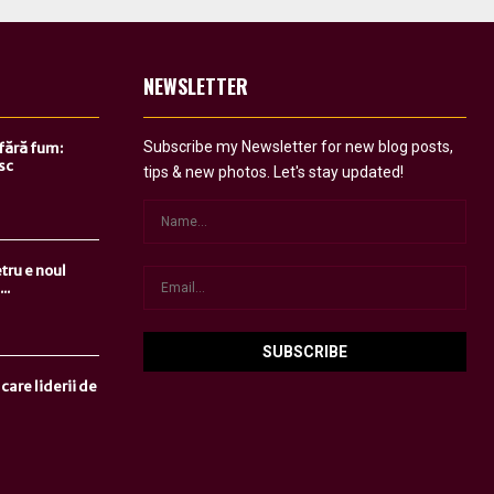
NEWSLETTER
Subscribe my Newsletter for new blog posts,
 fără fum:
sc
tips & new photos. Let's stay updated!
tru e noul
..
care liderii de