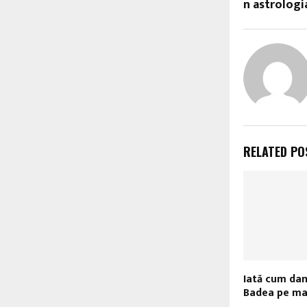
n astrologi
RELATED PO
Iată cum da
Badea pe ma