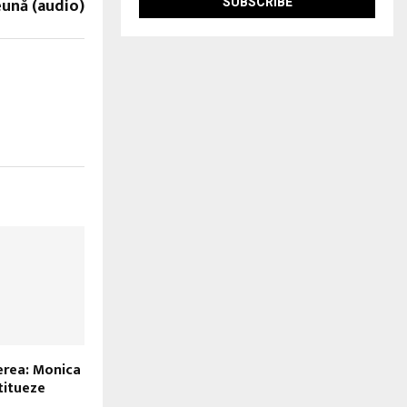
eună (audio)
cerea: Monica
titueze