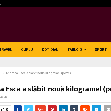
n…
5 motive pentru care lid
TRAVEL
CUPLU
COTIDIAN
TABLOID
SPORT
e
Andreea Esca a slăbit nouă kilograme! (poze)
a Esca a slăbit nouă kilograme! (p
495
0