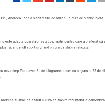
luni, Andreea Esca a slăbit vizibil de mult cu o cura de slabire lejera.
u este adepta operaţiilor estetice, motiv pentru care a preferat să
 plus făcând mult sport şi ţinând o cura de slabire relaxată.
cu ceva timp Esca avea 64 de kilograme, acum ea a ajuns la 55 de ki
e.
, Andreea susţine că a ţinut o cura de slabire renunţând la carbohidraţ