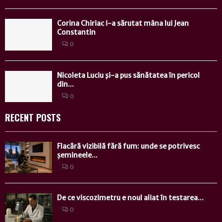
Corina Chiriac i-a sărutat mâna lui Jean
Constantin
0
Nicoleta Luciu şi-a pus sănătatea în pericol
din...
0
RECENT POSTS
Flacără vizibilă fără fum: unde se potrivesc
șemineele...
0
De ce viscozimetru e noul aliat în testarea...
0