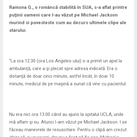
M
Ramona G., o româncă stabilită în SUA, s-a aflat printre
puţinii oameni care l-au văzut pe Michael Jackson
E
murind si povesteste cum au decurs ultimele clipe ale
starului.
N
U
“La ora 12.30 (ora Los Angeles-ului) s-a primit un apel la
ambulanţă, care a şi plecat spre adresa indicată. Era o
distanţă de doar cinci minute, astfel încât, în doar 10
minute, medicul de pe maşină a sunat că vine cu pacientul.
Nu era nici ora 13.00 când au ajuns la spitalul UCLA, unde
mă aflam şi eu. Atunci l-am văzut pe Michael Jackson. I se
făceau manevrele de resuscitare. Pentru o clipă am crezut