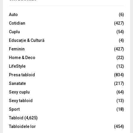
h
f
A
o
Auto
(6)
r
R
Cotidian
(427)
:
C
Cuplu
(54)
Educație & Cultură
(4)
H
Feminin
(427)
Home & Deco
(22)
LifeStyle
(12)
Presa tabloid
(834)
Sanatate
(217)
Sexy cuplu
(64)
Sexy tabloid
(13)
Sport
(18)
Tabloid
(4,625)
Tabloidele lor
(454)