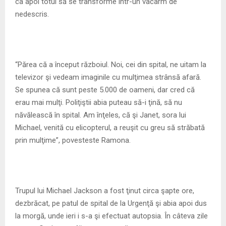
ca apoi totul să se transforme într-un vacarm de
nedescris.
“Părea că a început războiul. Noi, cei din spital, ne uitam la
televizor şi vedeam imaginile cu mulţimea strânsă afară.
Se spunea că sunt peste 5.000 de oameni, dar cred că
erau mai mulţi. Poliţiştii abia puteau să-i ţină, să nu
năvălească în spital. Am înţeles, că şi Janet, sora lui
Michael, venită cu elicopterul, a reuşit cu greu să străbată
prin mulţime”, povesteste Ramona.
Trupul lui Michael Jackson a fost ţinut circa şapte ore,
dezbrăcat, pe patul de spital de la Urgenţă şi abia apoi dus
la morgă, unde ieri i s-a şi efectuat autopsia. În câteva zile