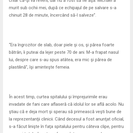
chiar că-şi va reveni, dar nu a fost să fie aşa. Michael a
murit sub ochii mei, după ce echipajul de pe salvare s-a
chinuit 28 de minute, încercând să-l salveze”.
“Era îngrozitor de slab, doar piele şi os, şi părea foarte
bătrân, îi puteai da lejer peste 70 de ani. M-a frapat nasul
lui, despre care s-au spus atâtea, era mic şi părea de
plastilină”, îşi aminteşte femeia.
În acest timp, curtea spitalului şi împrejurimile erau
invadate de fani care aflaseră că idolul lor se află acolo. Nu
ştiau că e deja mort şi sperau să primească veşti bune de
la reprezentanţii clinicii. Când decesul a fost anunţat oficial,
s-a făcut linişte în faţa spitalului pentru câteva clipe, pentru