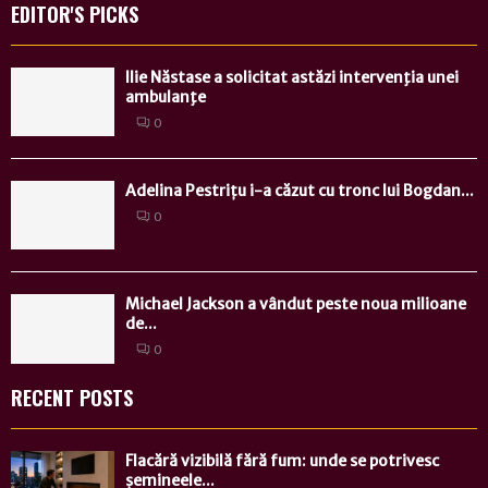
EDITOR'S PICKS
Ilie Năstase a solicitat astăzi intervenţia unei
ambulanţe
0
Adelina Pestrițu i-a căzut cu tronc lui Bogdan...
0
Michael Jackson a vândut peste noua milioane
de...
0
RECENT POSTS
Flacără vizibilă fără fum: unde se potrivesc
șemineele...