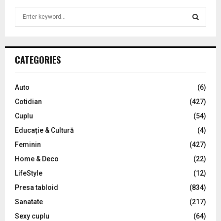
S
e
a
S
r
c
E
CATEGORIES
h
f
A
o
Auto
(6)
r
R
Cotidian
(427)
:
C
Cuplu
(54)
Educație & Cultură
(4)
H
Feminin
(427)
Home & Deco
(22)
LifeStyle
(12)
Presa tabloid
(834)
Sanatate
(217)
Sexy cuplu
(64)