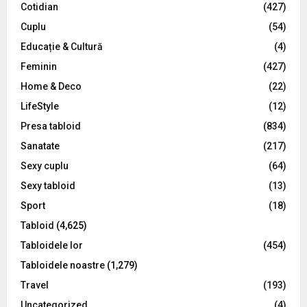
Cotidian
(427)
:
C
Cuplu
(54)
Educație & Cultură
(4)
H
Feminin
(427)
Home & Deco
(22)
LifeStyle
(12)
Presa tabloid
(834)
Sanatate
(217)
Sexy cuplu
(64)
Sexy tabloid
(13)
Sport
(18)
Tabloid
(4,625)
Tabloidele lor
(454)
Tabloidele noastre
(1,279)
Travel
(193)
Uncategorized
(4)