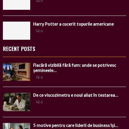
0
Harry Potter a cucerit topurile americane
0
RECENT POSTS
Flacără vizibilă fără fum: unde se potrivesc
șemineele...
0
De ce viscozimetru e noul aliat în testarea...
0
5 motive pentru care liderii de business își...