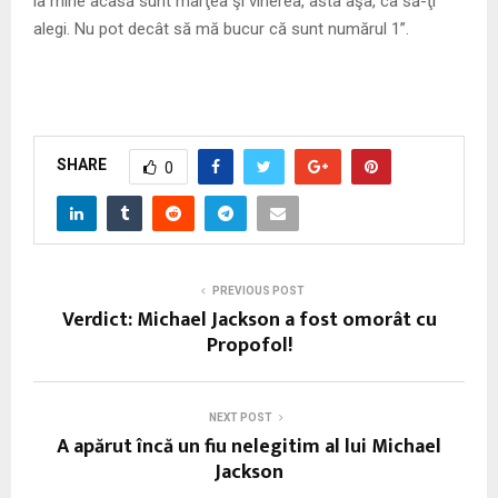
la mine acasă sunt marţea şi vinerea, asta aşa, ca să-ţi
alegi. Nu pot decât să mă bucur că sunt numărul 1”.
SHARE
0
PREVIOUS POST
Verdict: Michael Jackson a fost omorât cu
Propofol!
NEXT POST
A apărut încă un fiu nelegitim al lui Michael
Jackson