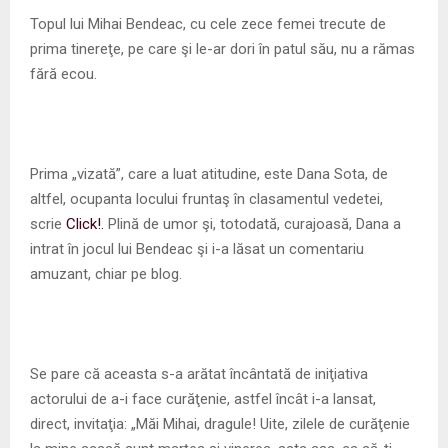
M
Topul lui Mihai Bendeac, cu cele zece femei trecute de
prima tinereţe, pe care şi le-ar dori în patul său, nu a rămas
E
fără ecou.
N
U
Prima „vizată”, care a luat atitudine, este Dana Sota, de
altfel, ocupanta locului fruntaş în clasamentul vedetei,
scrie
Click!.
Plină de umor şi, totodată, curajoasă, Dana a
intrat în jocul lui Bendeac şi i-a lăsat un comentariu
amuzant, chiar pe blog.
Se pare că aceasta s-a arătat încântată de iniţiativa
actorului de a-i face curăţenie, astfel încât i-a lansat,
direct, invitaţia: „Măi Mihai, dragule! Uite, zilele de curăţenie