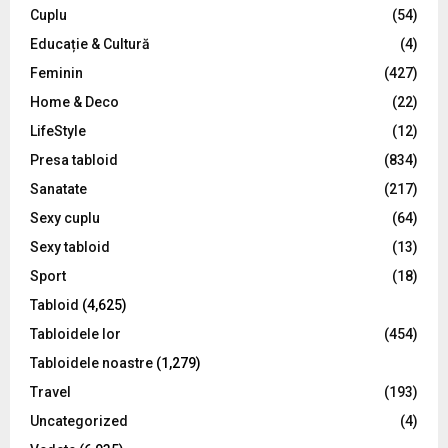
C
Cuplu
(54)
Educație & Cultură
(4)
H
Feminin
(427)
Home & Deco
(22)
LifeStyle
(12)
Presa tabloid
(834)
Sanatate
(217)
Sexy cuplu
(64)
Sexy tabloid
(13)
Sport
(18)
Tabloid
(4,625)
Tabloidele lor
(454)
Tabloidele noastre
(1,279)
Travel
(193)
Uncategorized
(4)