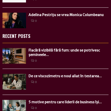
Adelina Pestriţu se vrea Monica Columbeanu
0
RECENT POSTS
Flacără vizibilă fără fum: unde se potrivesc
șemineele...
0
De ce viscozimetru e noul aliat în testarea...
0
5 motive pentru care liderii de business își...
0