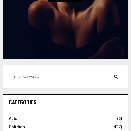
S
e
a
S
r
c
E
CATEGORIES
h
f
A
o
Auto
(6)
r
R
Cotidian
(427)
: