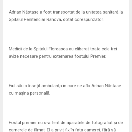
M
Adrian Năstase a fost transportat de la unitatea sanitară la
E
Spitalul Penitenciar Rahova, dotat corespunzător.
N
U
Medicii de la Spitalul Floreasca au eliberat toate cele trei
avize necesare pentru externarea fostului Premier.
Fiul său a însoțit ambulanţa în care se afla Adrian Năstase
cu maşina personală.
Fostul premier nu s-a ferit de aparatele de fotografiat și de
camerele de filmat. El a privit fix în fața camerei, fără să