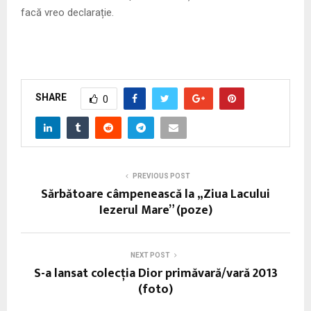
facă vreo declarație.
SHARE
0
PREVIOUS POST
Sărbătoare câmpenească la „Ziua Lacului
Iezerul Mare” (poze)
NEXT POST
S-a lansat colecția Dior primăvară/vară 2013
(foto)