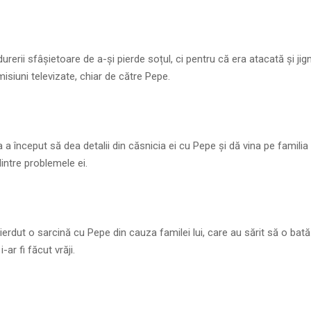
rerii sfâșietoare de a-și pierde soțul, ci pentru că era atacată și jign
emisiuni televizate, chiar de către Pepe.
 a început să dea detalii din căsnicia ei cu Pepe și dă vina pe familia 
intre problemele ei.
ierdut o sarcină cu Pepe din cauza familei lui, care au sărit să o bată
 i-ar fi făcut vrăji.