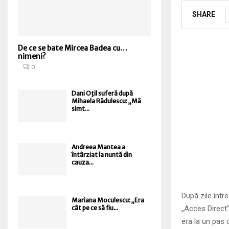
SHARE
De ce se bate Mircea Badea cu…
nimeni?
0
Dani Oţil suferă după
Mihaela Rădulescu: „Mă
simt...
Andreea Mantea a
întârziat la nuntă din
cauza...
După zile înt
Mariana Moculescu: „Era
„Acces Direct”
cât pe ce să fiu...
era la un pas 