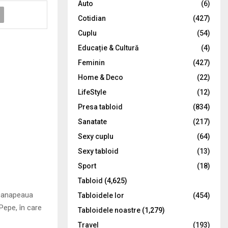
Auto
(6)
r
R
Cotidian
(427)
:
C
Cuplu
(54)
Educație & Cultură
(4)
H
Feminin
(427)
Home & Deco
(22)
LifeStyle
(12)
Presa tabloid
(834)
Sanatate
(217)
Sexy cuplu
(64)
Sexy tabloid
(13)
Sport
(18)
Tabloid
(4,625)
 canapeaua
Tabloidele lor
(454)
Pepe, în care
Tabloidele noastre
(1,279)
Travel
(193)