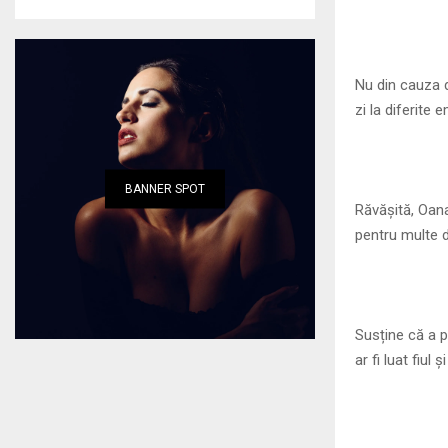
Nu din cauza du
zi la diferite 
BANNER SPOT
Răvășită, Oana
pentru multe d
Susține că a p
ar fi luat fiul și