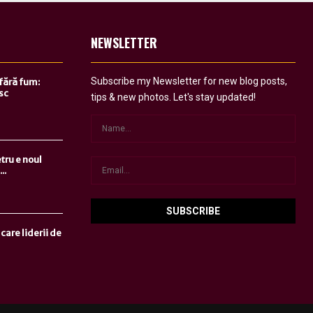
NEWSLETTER
Subscribe my Newsletter for new blog posts,
 fără fum:
sc
tips & new photos. Let's stay updated!
tru e noul
..
care liderii de