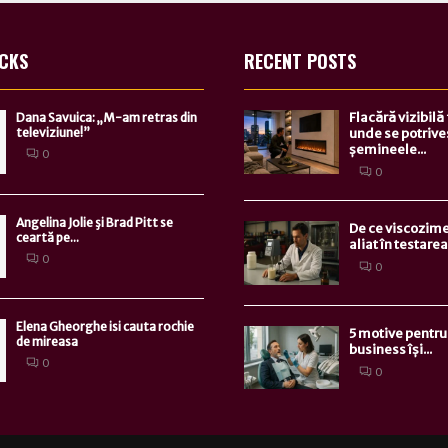
ICKS
RECENT POSTS
Flacără vizibilă
Dana Savuica: „M-am retras din
televiziune!”
unde se potrive
șemineele...
0
0
Angelina Jolie şi Brad Pitt se
De ce viscozime
ceartă pe...
aliat în testarea.
0
0
Elena Gheorghe isi cauta rochie
5 motive pentru 
de mireasa
business își...
0
0