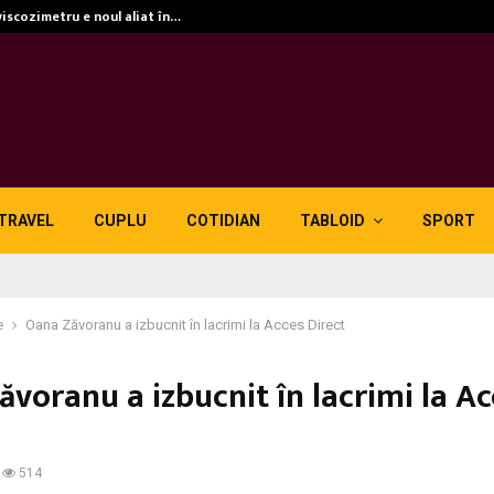
viscozimetru e noul aliat în…
TRAVEL
CUPLU
COTIDIAN
TABLOID
SPORT
e
Oana Zăvoranu a izbucnit în lacrimi la Acces Direct
voranu a izbucnit în lacrimi la Ac
514