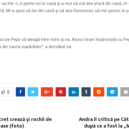
-sa într-o zi peste noi în casă şi a vrut să mă dea afară din casă, m-
tă. Mi-a spus să ies din casă şi să dea Dumnezeu să mă opresc în pr
ci pe Pepe să aleagă între mine şi ea. Atunci eram însărcinată cu P
a din cauza supărărilor”, a dezvăluit ea.
0
cret crează și rochii de
Andra îl critică pe Că
ase (foto)
după ce a fost la 