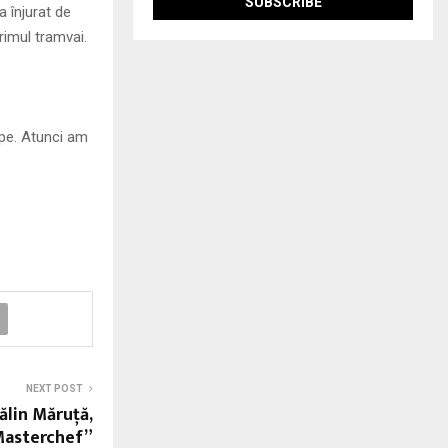
a înjurat de
imul tramvai.
epe. Atunci am
NEXT POST
tălin Măruţă,
„Masterchef”