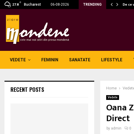
C
 fără fum: unde se potrivesc…
De ce 
Bucharest
06-08-2026
TRENDING
27.8
VEDETE
FEMININ
SANATATE
LIFESTYLE
RECENT POSTS
Home
Vedet
Vedete
Oana Ză
Direct
by
admin
0