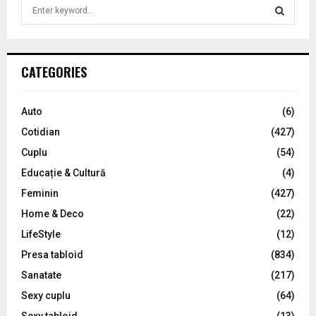
S
e
a
S
r
c
E
CATEGORIES
h
f
A
o
Auto
(6)
r
R
Cotidian
(427)
:
C
Cuplu
(54)
Educație & Cultură
(4)
H
Feminin
(427)
Home & Deco
(22)
LifeStyle
(12)
Presa tabloid
(834)
Sanatate
(217)
Sexy cuplu
(64)