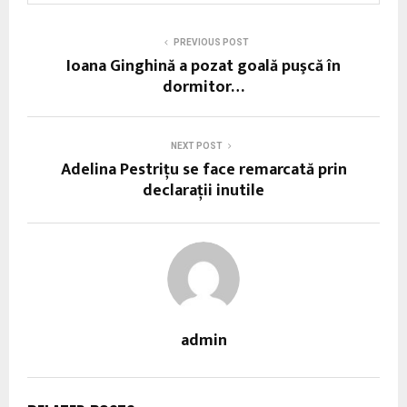
PREVIOUS POST
Ioana Ginghină a pozat goală puşcă în
dormitor…
NEXT POST
Adelina Pestrițu se face remarcată prin
declarații inutile
admin