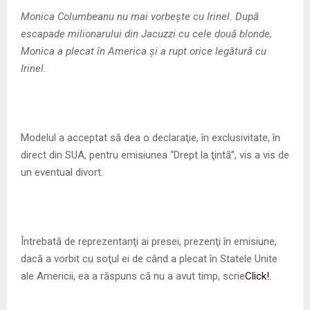
M
Monica Columbeanu nu mai vorbește cu Irinel. După
escapade milionarului din Jacuzzi cu cele două blonde,
E
Monica a plecat în America și a rupt orice legătură cu
Irinel.
N
U
Modelul a acceptat să dea o declaraţie, în exclusivitate, în
direct din SUA, pentru emisiunea “Drept la ţintă”, vis a vis de
un eventual divort.
Întrebată de reprezentanţi ai presei, prezenţi în emisiune,
dacă a vorbit cu soţul ei de când a plecat în Statele Unite
ale Americii, ea a răspuns că nu a avut timp, scrie
Click!.