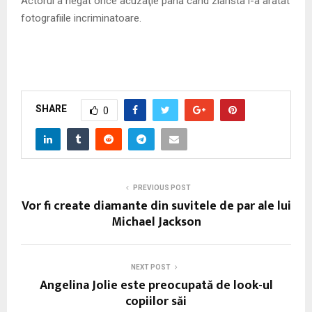
Actorul a negat orice acuzaţie până când ziarista i-a arătat
fotografiile incriminatoare.
SHARE
0
PREVIOUS POST
Vor fi create diamante din suvitele de par ale lui
Michael Jackson
NEXT POST
Angelina Jolie este preocupată de look-ul
copiilor săi