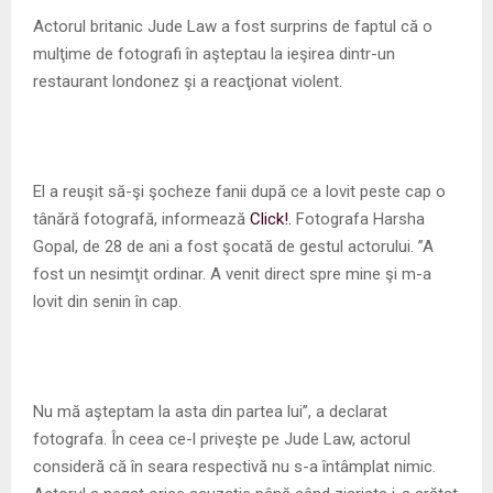
M
Actorul britanic Jude Law a fost surprins de faptul că o
mulţime de fotografi în aşteptau la ieşirea dintr-un
E
restaurant londonez şi a reacţionat violent.
N
U
El a reuşit să-şi şocheze fanii după ce a lovit peste cap o
tânără fotografă, informează
Click!.
Fotografa Harsha
Gopal, de 28 de ani a fost şocată de gestul actorului. ”A
fost un nesimţit ordinar. A venit direct spre mine şi m-a
lovit din senin în cap.
Nu mă aşteptam la asta din partea lui”, a declarat
fotografa. În ceea ce-l priveşte pe Jude Law, actorul
consideră că în seara respectivă nu s-a întâmplat nimic.