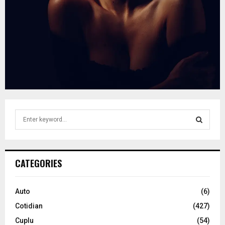
S
e
a
S
r
c
E
CATEGORIES
h
f
A
o
Auto
(6)
r
R
Cotidian
(427)
:
C
Cuplu
(54)