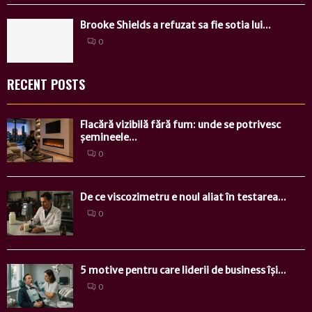
Brooke Shields a refuzat sa fie sotia lui...
0
RECENT POSTS
Flacără vizibilă fără fum: unde se potrivesc
șemineele...
0
De ce viscozimetru e noul aliat în testarea...
0
5 motive pentru care liderii de business își...
0