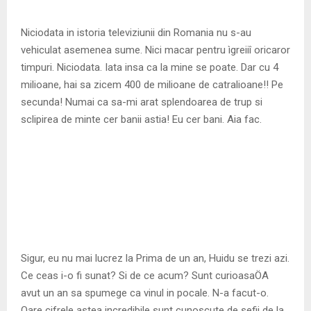
Niciodata in istoria televiziunii din Romania nu s-au
vehiculat asemenea sume. Nici macar pentru ìgreiiî oricaror
timpuri. Niciodata. Iata insa ca la mine se poate. Dar cu 4
milioane, hai sa zicem 400 de milioane de catralioane!! Pe
secunda! Numai ca sa-mi arat splendoarea de trup si
sclipirea de minte cer banii astia! Eu cer bani. Aia fac.
Sigur, eu nu mai lucrez la Prima de un an, Huidu se trezi azi.
Ce ceas i-o fi sunat? Si de ce acum? Sunt curioasaÖA
avut un an sa spumege ca vinul in pocale. N-a facut-o.
Oare cifrele astea incredibile sunt cunoscute de sefii de la