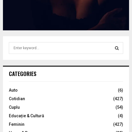
S
e
a
S
r
c
E
CATEGORIES
h
f
A
o
Auto
(6)
r
R
Cotidian
(427)
:
C
Cuplu
(54)
Educație & Cultură
(4)
H
Feminin
(427)