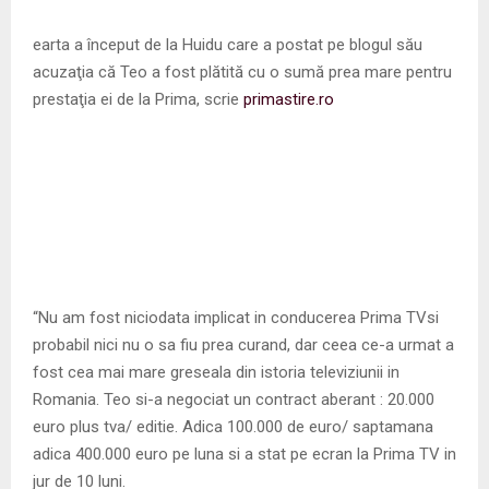
M
earta a început de la Huidu care a postat pe blogul său
E
acuzaţia că Teo a fost plătită cu o sumă prea mare pentru
prestaţia ei de la Prima, scrie
primastire.ro
N
U
“Nu am fost niciodata implicat in conducerea Prima TVsi
probabil nici nu o sa fiu prea curand, dar ceea ce-a urmat a
fost cea mai mare greseala din istoria televiziunii in
Romania. Teo si-a negociat un contract aberant : 20.000
euro plus tva/ editie. Adica 100.000 de euro/ saptamana
adica 400.000 euro pe luna si a stat pe ecran la Prima TV in
jur de 10 luni.