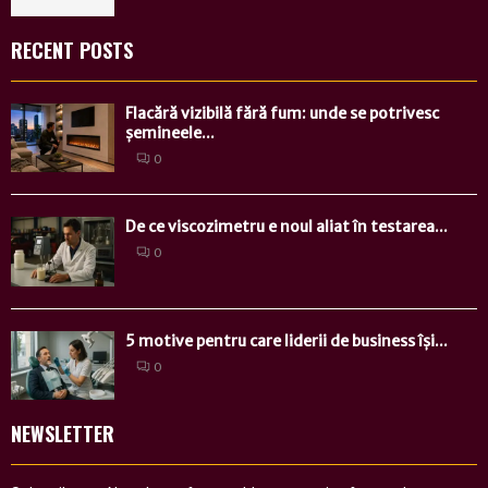
RECENT POSTS
Flacără vizibilă fără fum: unde se potrivesc
șemineele...
0
De ce viscozimetru e noul aliat în testarea...
0
5 motive pentru care liderii de business își...
0
NEWSLETTER