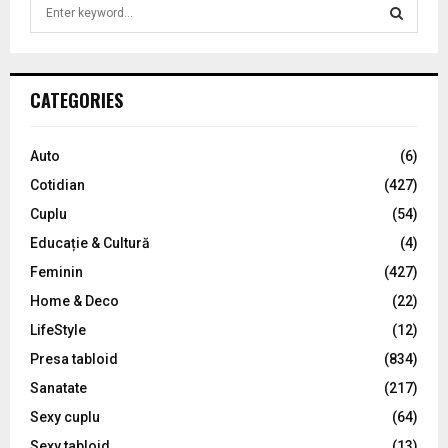
S
e
a
S
r
c
E
CATEGORIES
h
f
A
o
Auto
(6)
r
R
Cotidian
(427)
:
C
Cuplu
(54)
Educație & Cultură
(4)
H
Feminin
(427)
Home & Deco
(22)
LifeStyle
(12)
Presa tabloid
(834)
Sanatate
(217)
Sexy cuplu
(64)
Sexy tabloid
(13)