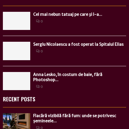
Cel mai nebun tatuaj pe care şi l-a...
0
Sergiu Nicolaescu a fost operat la Spitalul Elias
0
Anna Lesko, în costum de baie, fără
Photoshop...
0
RECENT POSTS
Flacără vizibilă fără fum: unde se potrivesc
șemineele...
0