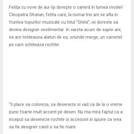
M
Fetiţa cu vove de aur îşi doreşte o carieră în lumea modei!
Cleopatra Stratan, fetita care, la numai trei ani se afla in
E
fruntea topurilor muzicale cu hitul “Ghita”, isi doreste sa
devina designer vestimentar. In varsta acum de sapte ani,
N
ea are totdeauna alaturi de ea, oriunde merge, un carnetel
pe care schiteaza rochite.
U
“Ii place sa coloreze, sa deseneze si vad ca de la o vreme
pune foarte mult accent pe desen. Nu ma mira faptul ca a
inceput sa deseneze rochite si accesorii si spune ca vrea
sa fie designer cand o sa fie mare.