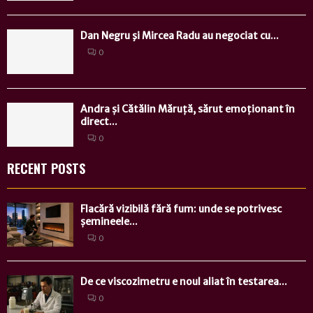
Dan Negru şi Mircea Radu au negociat cu...
0
Andra și Cătălin Măruță, sărut emoționant în
direct...
0
RECENT POSTS
Flacără vizibilă fără fum: unde se potrivesc
șemineele...
0
De ce viscozimetru e noul aliat în testarea...
0