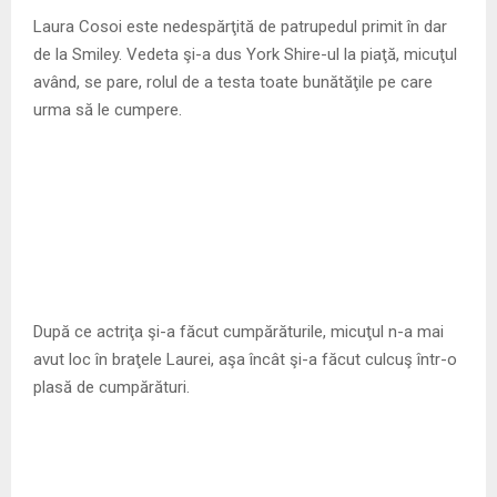
M
Laura Cosoi este nedespărţită de patrupedul primit în dar
de la Smiley. Vedeta şi-a dus York Shire-ul la piaţă, micuţul
E
având, se pare, rolul de a testa toate bunătăţile pe care
urma să le cumpere.
N
U
După ce actriţa şi-a făcut cumpărăturile, micuţul n-a mai
avut loc în braţele Laurei, aşa încât şi-a făcut culcuş într-o
plasă de cumpărături.