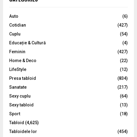
h
f
A
o
Auto
(6)
r
R
Cotidian
(427)
:
C
Cuplu
(54)
Educație & Cultură
(4)
H
Feminin
(427)
Home & Deco
(22)
LifeStyle
(12)
Presa tabloid
(834)
Sanatate
(217)
Sexy cuplu
(64)
Sexy tabloid
(13)
Sport
(18)
Tabloid
(4,625)
Tabloidele lor
(454)