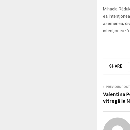
Mihaela Rădul
ea intenţionea
asemenea, diva
intenţionează
SHARE
PREVIOUS POST
Valentina Pe
vitregă la 