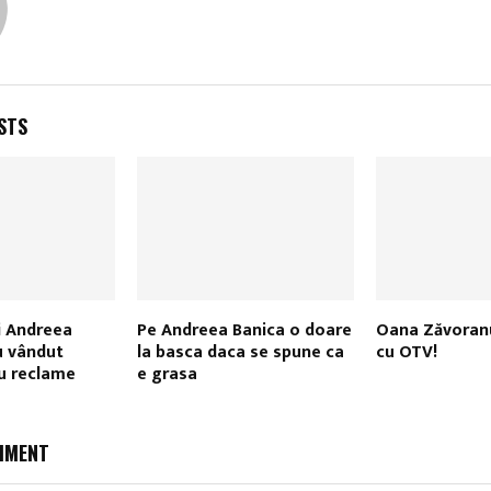
STS
şi Andreea
Pe Andreea Banica o doare
Oana Zăvoran
u vândut
la basca daca se spune ca
cu OTV!
u reclame
e grasa
MMENT