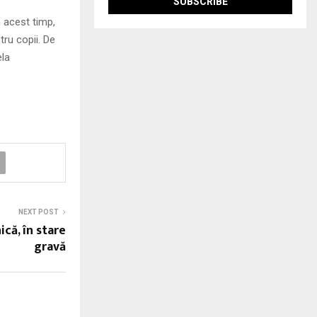
 acest timp,
ru copii. De
ela
NEXT POST
că, în stare
gravă