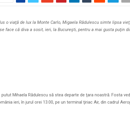
us o viaţă de lux la Monte Carlo, Migaela Rădulescu simte lipsa vieţi
 face că diva a sosit, ieri, la Bucureşti, pentru a mai gusta puţin di
 a putut Mihaela Rădulescu să stea departe de ţara noastră. Fosta ve
mânia ieri, în jurul orei 13.00, pe un terminal ţiriac Air, din cadrul Aero