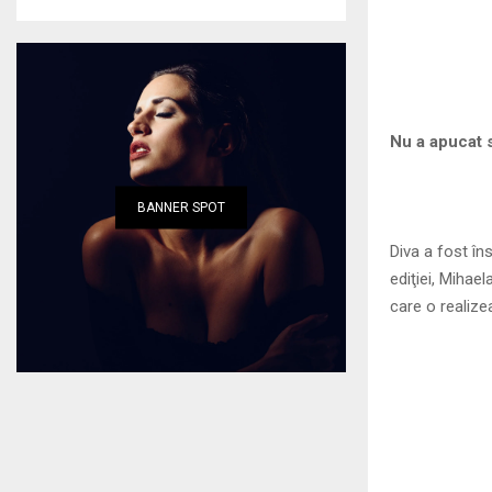
Nu a apucat 
BANNER SPOT
Diva a fost îns
ediţiei, Mihael
care o realize