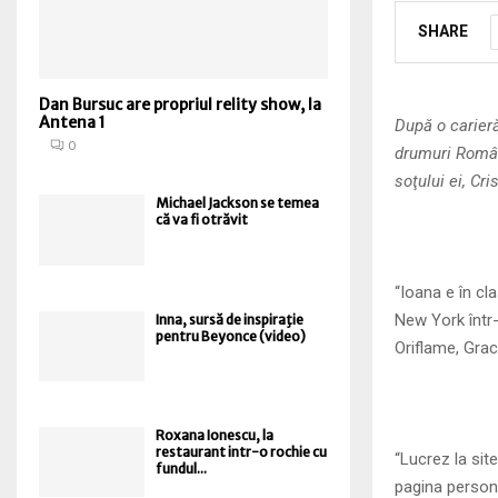
SHARE
Dan Bursuc are propriul relity show, la
Antena 1
După o carier
0
drumuri Români
soţului ei, Cr
Michael Jackson se temea
că va fi otrăvit
“Ioana e în cl
New York într
Inna, sursă de inspiraţie
pentru Beyonce (video)
Oriflame, Grac
Roxana Ionescu, la
restaurant intr-o rochie cu
“Lucrez la sit
fundul...
pagina persona