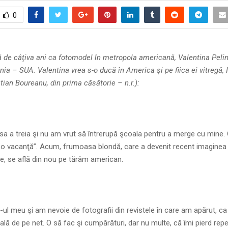
0
ă de câţiva ani ca fotomodel în metropola americană, Valentina Peli
a – SUA. Valentina vrea s-o ducă în America şi pe fiica ei vitregă, I
istian Boureanu, din prima căsătorie – n.r.):
asa a treia şi nu am vrut să întrerupă şcoala pentru a merge cu mine. 
-o vacanţă”. Acum, frumoasa blondă, care a devenit recent imaginea
e, se află din nou pe tărâm american.
e-ul meu şi am nevoie de fotografii din revistele în care am apărut, ca
lă de pe net. O să fac şi cumpărături, dar nu multe, că îmi pierd re