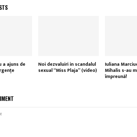
STS
 a ajuns de
Noi dezvaluiri in scandalul
Iuliana Marciuc
Urgenţe
sexual “Miss Plaja” (video)
Mihalis s-au 
împreună!
MMENT