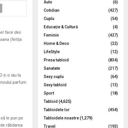
Auto
(6)
r
R
Cotidian
(427)
:
C
Cuplu
(54)
Educație & Cultură
(4)
H
nel face des
Feminin
(427)
oana (fetiţa
Home & Deco
(22)
LifeStyle
(12)
Presa tabloid
(834)
Sanatate
(217)
O s-o iau la
Sexy cuplu
(64)
 noului parfum
Sexy tabloid
(13)
Sport
(18)
Tabloid
(4,625)
Tabloidele lor
(454)
 să le pun pe
Tabloidele noastre
(1,279)
pede răbdarea
Travel
(193)