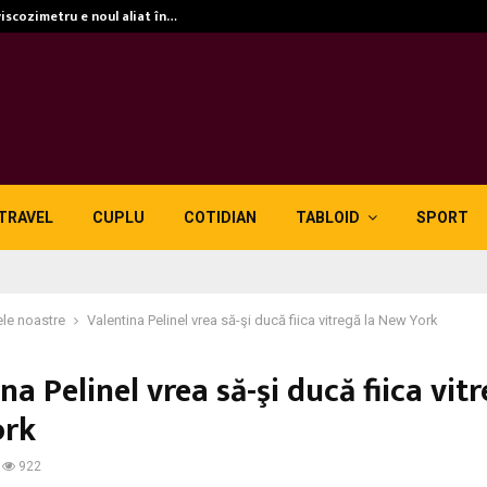
viscozimetru e noul aliat în…
TRAVEL
CUPLU
COTIDIAN
TABLOID
SPORT
le noastre
Valentina Pelinel vrea să-şi ducă fiica vitregă la New York
na Pelinel vrea să-şi ducă fiica vitr
ork
922