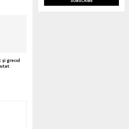
 şi grecul
mutat