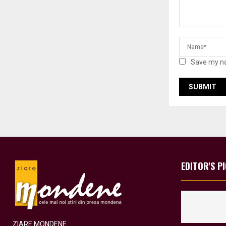
Save my na
EDITOR'S P
ZIARE MONDENE