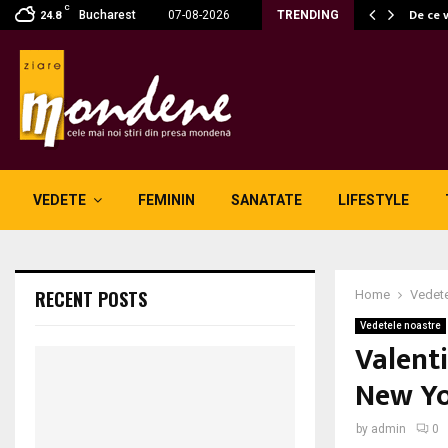
C
 fără fum: unde se potrivesc…
De ce 
Bucharest
07-08-2026
TRENDING
24.8
VEDETE
FEMININ
SANATATE
LIFESTYLE
RECENT POSTS
Home
Vedete
Vedetele noastre
Valenti
New Y
by
admin
0