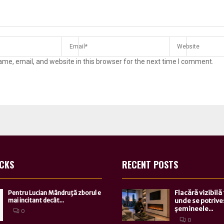
me, email, and website in this browser for the next time I comment.
ICKS
RECENT POSTS
Flacără vizibilă
Pentru Lucian Mândruţă zborul e
mai incitant decât...
unde se potrive
șemineele...
0
0