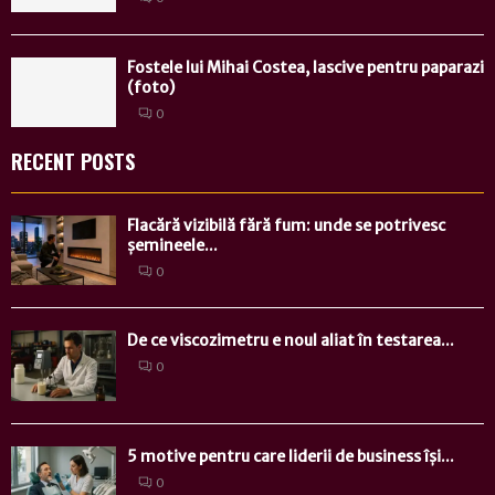
Fostele lui Mihai Costea, lascive pentru paparazi
(foto)
0
RECENT POSTS
Flacără vizibilă fără fum: unde se potrivesc
șemineele...
0
De ce viscozimetru e noul aliat în testarea...
0
5 motive pentru care liderii de business își...
0