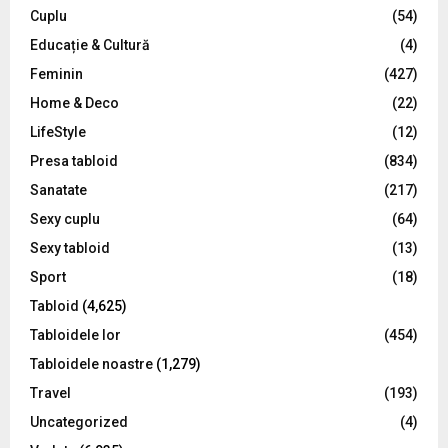
C
Cuplu
(54)
Educație & Cultură
(4)
H
Feminin
(427)
Home & Deco
(22)
LifeStyle
(12)
Presa tabloid
(834)
Sanatate
(217)
Sexy cuplu
(64)
Sexy tabloid
(13)
Sport
(18)
Tabloid
(4,625)
Tabloidele lor
(454)
Tabloidele noastre
(1,279)
Travel
(193)
Uncategorized
(4)