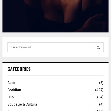
S
e
a
S
r
c
E
CATEGORIES
h
f
A
o
Auto
(6)
r
R
Cotidian
(427)
:
C
Cuplu
(54)
Educație & Cultură
(4)
H