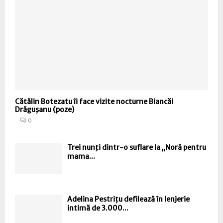
Cătălin Botezatu îi face vizite nocturne Biancăi
Drăguşanu (poze)
0
Trei nunţi dintr-o suflare la „Noră pentru
mama...
Adelina Pestrițu defilează în lenjerie
intimă de 3.000...