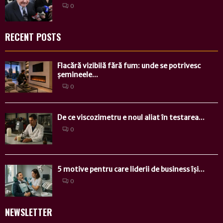
0
RECENT POSTS
Flacără vizibilă fără fum: unde se potrivesc
șemineele...
0
De ce viscozimetru e noul aliat în testarea...
0
5 motive pentru care liderii de business își...
0
NEWSLETTER