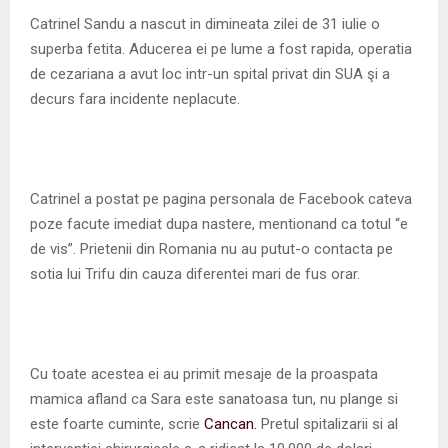
M
Catrinel Sandu a nascut in dimineata zilei de 31 iulie o
superba fetita. Aducerea ei pe lume a fost rapida, operatia
E
de cezariana a avut loc intr-un spital privat din SUA şi a
decurs fara incidente neplacute.
N
U
Catrinel a postat pe pagina personala de Facebook cateva
poze facute imediat dupa nastere, mentionand ca totul “e
de vis”. Prietenii din Romania nu au putut-o contacta pe
sotia lui Trifu din cauza diferentei mari de fus orar.
Cu toate acestea ei au primit mesaje de la proaspata
mamica afland ca Sara este sanatoasa tun, nu plange si
este foarte cuminte, scrie
Cancan.
Pretul spitalizarii si al