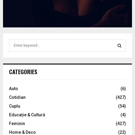
S
e
a
S
r
c
E
CATEGORIES
h
f
A
o
Auto
(6)
r
R
Cotidian
(427)
:
C
Cuplu
(54)
Educație & Cultură
(4)
H
Feminin
(427)
Home & Deco
(22)