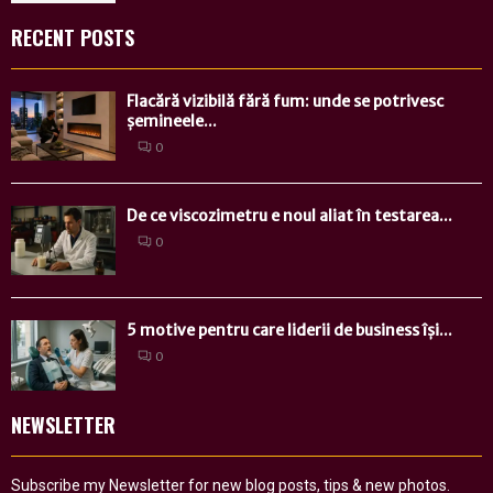
RECENT POSTS
Flacără vizibilă fără fum: unde se potrivesc
șemineele...
0
De ce viscozimetru e noul aliat în testarea...
0
5 motive pentru care liderii de business își...
0
NEWSLETTER
Subscribe my Newsletter for new blog posts, tips & new photos.