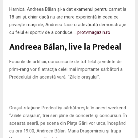
M
Harnică, Andreea Bălan şi-a dat examenul pentru carnet la
E
18 ani şi, chiar dacă nu are mare experienţă în ceea ce
priveşte maşinile, Andreea face o adevărată demonstraţie
N
cu felul ei sportiv de a conduce.
…protvmagazin.ro
Andreea Bălan, live la Predeal
U
Focurile de artificii, concursurile de tot felul şi vedete de
prim-rang vor fi atracţia celei mai importante sărbători a
Predealului din această vară: “Zilele oraşului”.
Oraşul-staţiune Predeal îşi sărbătoreşte în acest weekend
“Zilele oraşului”, trei seri pline de concerte şi concursuri. În
această seară, pe scena din Piaţa Gării vor urca, începând
cu ora 19.00, Andreea Bălan, Maria Dragomiroiu şi trupa