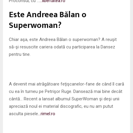
Proconsul, cu …
…libertatea.ro
Este Andreea Bălan o
Superwoman?
Chiar aşa, este Andreea Bălan o superwoman? A reuşit
să-şi resuscite cariera odată cu participarea la Dansez
pentru tine.
A devenit mai atrăgătoare feţişcanelor-fane de când îl cară
cu ea în turneu pe Petrişor Ruge. Dansează mai bine decât
cântă… Recent a lansat albumul SuperWoman şi deşi unii
apreciază noul ei material discografic, eu nu am putut
asculta piesele
…rimel.ro