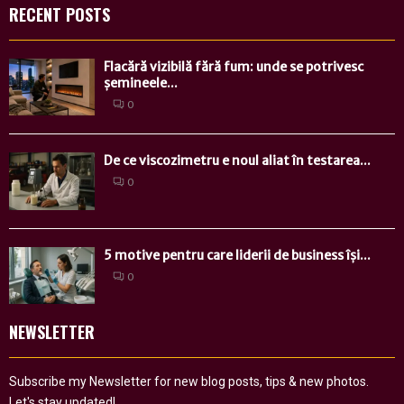
RECENT POSTS
Flacără vizibilă fără fum: unde se potrivesc
șemineele...
0
De ce viscozimetru e noul aliat în testarea...
0
5 motive pentru care liderii de business își...
0
NEWSLETTER
Subscribe my Newsletter for new blog posts, tips & new photos.
Let's stay updated!