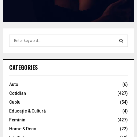
S
e
a
S
r
c
E
CATEGORIES
h
f
A
o
Auto
(6)
r
R
Cotidian
(427)
:
C
Cuplu
(54)
Educație & Cultură
(4)
H
Feminin
(427)
Home & Deco
(22)