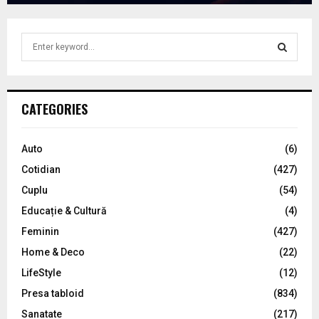
S
e
a
S
r
c
E
CATEGORIES
h
f
A
o
Auto
(6)
r
R
Cotidian
(427)
:
C
Cuplu
(54)
Educație & Cultură
(4)
H
Feminin
(427)
Home & Deco
(22)
LifeStyle
(12)
Presa tabloid
(834)
Sanatate
(217)