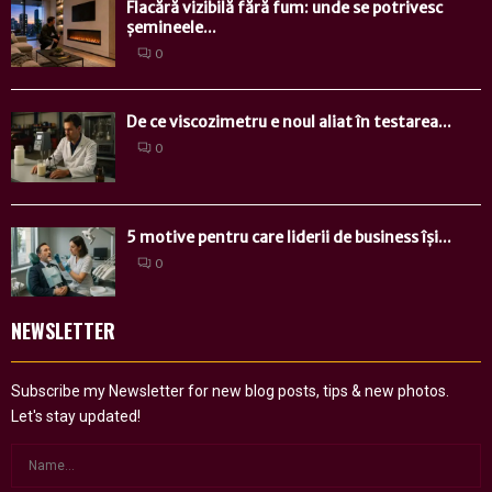
Flacără vizibilă fără fum: unde se potrivesc
șemineele...
0
De ce viscozimetru e noul aliat în testarea...
0
5 motive pentru care liderii de business își...
0
NEWSLETTER
Subscribe my Newsletter for new blog posts, tips & new photos.
Let's stay updated!