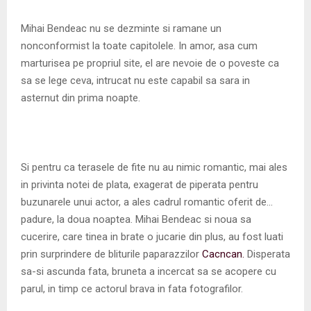
M
Mihai Bendeac nu se dezminte si ramane un
E
nonconformist la toate capitolele. In amor, asa cum
marturisea pe propriul site, el are nevoie de o poveste ca
N
sa se lege ceva, intrucat nu este capabil sa sara in
asternut din prima noapte.
U
Si pentru ca terasele de fite nu au nimic romantic, mai ales
in privinta notei de plata, exagerat de piperata pentru
buzunarele unui actor, a ales cadrul romantic oferit de…
padure, la doua noaptea. Mihai Bendeac si noua sa
cucerire, care tinea in brate o jucarie din plus, au fost luati
prin surprindere de bliturile paparazzilor
Cacncan.
Disperata
sa-si ascunda fata, bruneta a incercat sa se acopere cu
parul, in timp ce actorul brava in fata fotografilor.