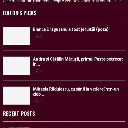
Cele mai noi stiri mondene despre vedetele noastre si vedetele lor
EDITOR'S PICKS
Bianca Drăguşanu a fost jefuită! (poze)
0
Andra şi Cătălin Măruţă, primul Paște petrecut
în...
0
Mihaela Rădulescu, cu sânii la vedere într-un
club...
0
RECENT POSTS