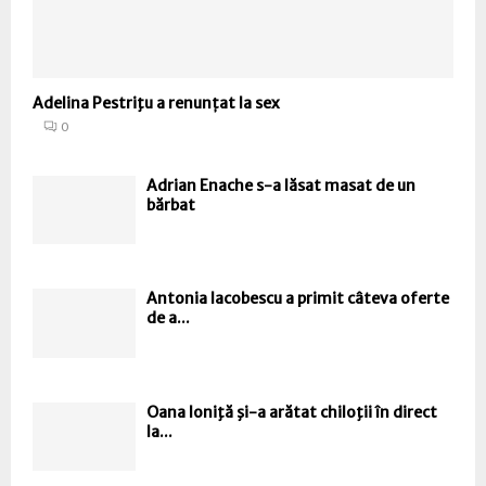
Adelina Pestriţu a renunțat la sex
0
Adrian Enache s-a lăsat masat de un
bărbat
Antonia Iacobescu a primit câteva oferte
de a...
Oana Ioniţă şi-a arătat chiloţii în direct
la...