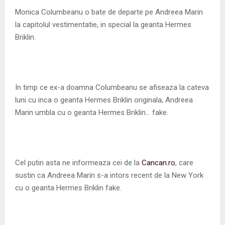
M
Monica Columbeanu o bate de departe pe Andreea Marin
la capitolul vestimentatie, in special la geanta Hermes
E
Briklin.
N
U
In timp ce ex-a doamna Columbeanu se afiseaza la cateva
luni cu inca o geanta Hermes Briklin originala, Andreea
Marin umbla cu o geanta Hermes Briklin… fake.
Cel putin asta ne informeaza cei de la
Cancan.ro
, care
sustin ca Andreea Marin s-a intors recent de la New York
cu o geanta Hermes Briklin fake.