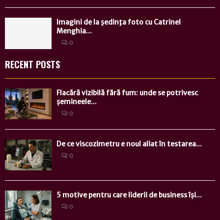
Imagini de la şedinţa foto cu Catrinel
Menghia...
0
RECENT POSTS
Flacără vizibilă fără fum: unde se potrivesc
șemineele...
0
De ce viscozimetru e noul aliat în testarea...
0
5 motive pentru care liderii de business își...
0