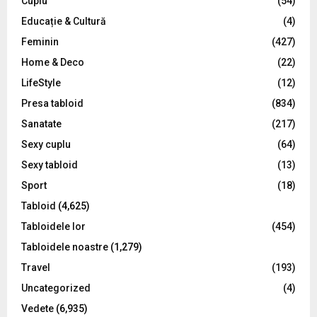
Cuplu
(54)
Educație & Cultură
(4)
H
Feminin
(427)
Home & Deco
(22)
LifeStyle
(12)
Presa tabloid
(834)
Sanatate
(217)
Sexy cuplu
(64)
Sexy tabloid
(13)
Sport
(18)
Tabloid
(4,625)
Tabloidele lor
(454)
Tabloidele noastre
(1,279)
Travel
(193)
Uncategorized
(4)
Vedete
(6,935)