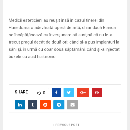
Medicii esteticieni au reuşit însă în cazul tinerei din
Hunedoara o adevărată operă de artă, chiar dacă Bianca
se încăpăţânează cu înverşunare să susţină că nu le-a
trecut pragul decât de două ori: când şi-a pus implanturi la
sâni şi, în urmă cu doar două săptămâni, când şi-a injectat
buzele cu acid hialuronic.
SHARE
0
PREVIOUS POST