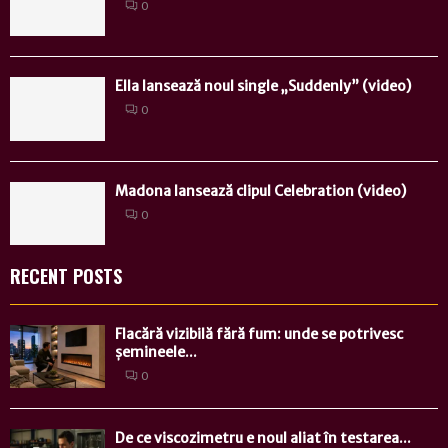
0
Ella lansează noul single „Suddenly” (video)
0
Madona lansează clipul Celebration (video)
0
RECENT POSTS
Flacără vizibilă fără fum: unde se potrivesc
șemineele...
0
De ce viscozimetru e noul aliat în testarea...