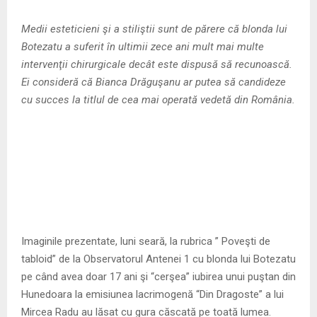
M
Medii esteticieni şi a stiliştii sunt de părere că blonda lui
E
Botezatu a suferit în ultimii zece ani mult mai multe
intervenţii chirurgicale decât este dispusă să recunoască.
N
Ei consideră că Bianca Drăguşanu ar putea să candideze
cu succes la titlul de cea mai operată vedetă din România.
U
Imaginile prezentate, luni seară, la rubrica ” Poveşti de
tabloid” de la Observatorul Antenei 1 cu blonda lui Botezatu
pe când avea doar 17 ani şi “cerşea” iubirea unui puştan din
Hunedoara la emisiunea lacrimogenă “Din Dragoste” a lui
Mircea Radu au lăsat cu gura căscată pe toată lumea.