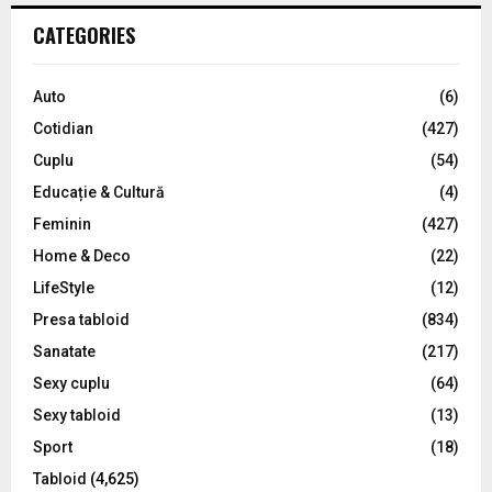
c
E
CATEGORIES
h
f
A
o
Auto
(6)
r
R
Cotidian
(427)
:
C
Cuplu
(54)
Educație & Cultură
(4)
H
Feminin
(427)
Home & Deco
(22)
LifeStyle
(12)
Presa tabloid
(834)
Sanatate
(217)
Sexy cuplu
(64)
Sexy tabloid
(13)
Sport
(18)
Tabloid
(4,625)