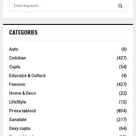
S
e
a
S
r
c
E
CATEGORIES
h
f
A
o
Auto
(6)
r
R
Cotidian
(427)
:
C
Cuplu
(54)
Educație & Cultură
(4)
H
Feminin
(427)
Home & Deco
(22)
LifeStyle
(12)
Presa tabloid
(834)
Sanatate
(217)
Sexy cuplu
(64)