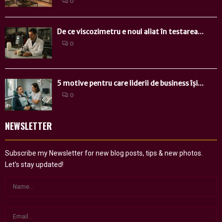
0
De ce viscozimetru e noul aliat în testarea...
0
5 motive pentru care liderii de business își...
0
NEWSLETTER
Subscribe my Newsletter for new blog posts, tips & new photos.
Let's stay updated!