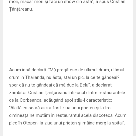
mori, măcar mori şi faci un show din asta”, a spus Cristian
Ţânţăreanu.
Acum însă declară: “Mă pregătesc de ultimul drum, ultimul
drum în Thailanda, nu ăsta, stai un pic, la ce te gândeai?
sper că nu te gândeai că mă duc la Belu”, a declarat
zâmbitor Cristian Ţânţăreanu într-unul dintre restaurantele
de la Corbeanca, adăugând apoi stilu-i caracteristic:
“Alaltăieri seară aici a fost ziua unui prieten şi la trei
dimineaţă ne mutăm în restaurantul acela discotecă. Acum
plec în Otopeni la ziua unui prieten şi mâine merg la spital”.