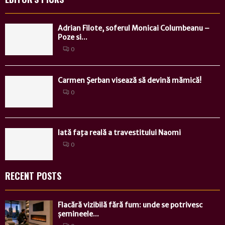
Adrian Filote, soferul Monicai Columbeanu –
Poze si...
0
Carmen Şerban visează să devină mămică!
0
Iată faţa reală a travestitului Naomi
0
RECENT POSTS
Flacără vizibilă fără fum: unde se potrivesc
șemineele...