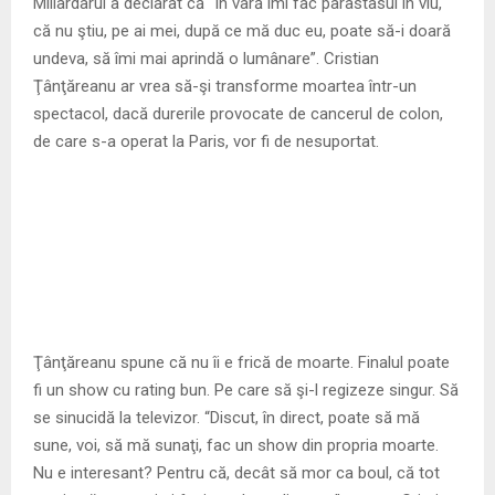
M
Miliardarul a declarat că “În vară îmi fac parastasul în viu,
că nu ştiu, pe ai mei, după ce mă duc eu, poate să-i doară
E
undeva, să îmi mai aprindă o lumânare”. Cristian
Ţânţăreanu ar vrea să-şi transforme moartea într-un
spectacol, dacă durerile provocate de cancerul de colon,
N
de care s-a operat la Paris, vor fi de nesuportat.
U
Ţânţăreanu spune că nu îi e frică de moarte. Finalul poate
fi un show cu rating bun. Pe care să şi-l regizeze singur. Să
se sinucidă la televizor. “Discut, în direct, poate să mă
sune, voi, să mă sunaţi, fac un show din propria moarte.
Nu e interesant? Pentru că, decât să mor ca boul, că tot