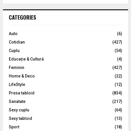
a
S
r
c
E
CATEGORIES
h
f
A
o
Auto
(6)
r
R
Cotidian
(427)
:
C
Cuplu
(54)
Educație & Cultură
(4)
H
Feminin
(427)
Home & Deco
(22)
LifeStyle
(12)
Presa tabloid
(834)
Sanatate
(217)
Sexy cuplu
(64)
Sexy tabloid
(13)
Sport
(18)