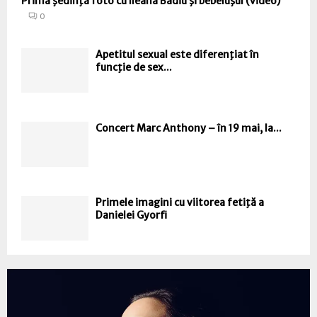
Prima şedinţă foto cu Ileana Badiu şi bebeluşul (video)
0
Apetitul sexual este diferenţiat în
funcţie de sex...
Concert Marc Anthony – în 19 mai, la...
Primele imagini cu viitorea fetiţă a
Danielei Gyorfi