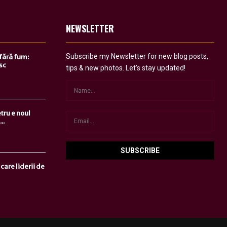
NEWSLETTER
Subscribe my Newsletter for new blog posts,
 fără fum:
sc
tips & new photos. Let's stay updated!
tru e noul
..
care liderii de