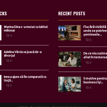
ICKS
RECENT POSTS
Flacără vizibilă
Marina Dina s-a mutat cu iubitul
milionar
unde se potrive
șemineele...
0
0
Adelina Vârciu se joacă de-a
De ce viscozime
divorţul
aliat în testarea.
0
0
Inna a ajuns să fie comparată cu
5 motive pentru 
Guţă...
business își...
0
0