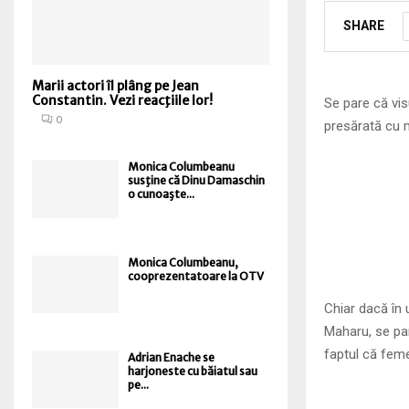
SHARE
Marii actori îl plâng pe Jean
Constantin. Vezi reacţiile lor!
Se pare că vis
0
presărată cu m
Monica Columbeanu
susţine că Dinu Damaschin
o cunoaşte...
Monica Columbeanu,
cooprezentatoare la OTV
Chiar dacă în 
Maharu, se par
faptul că femei
Adrian Enache se
harjoneste cu băiatul sau
pe...