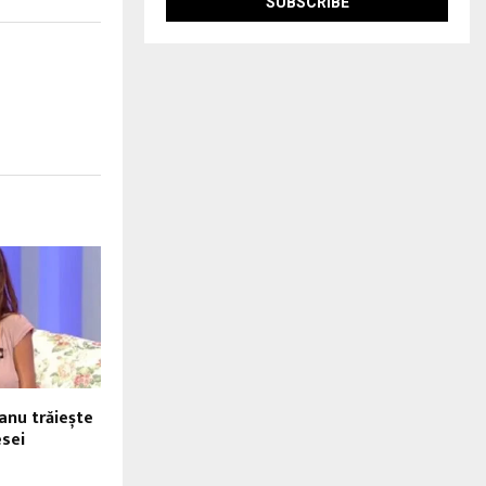
anu trăiește
esei