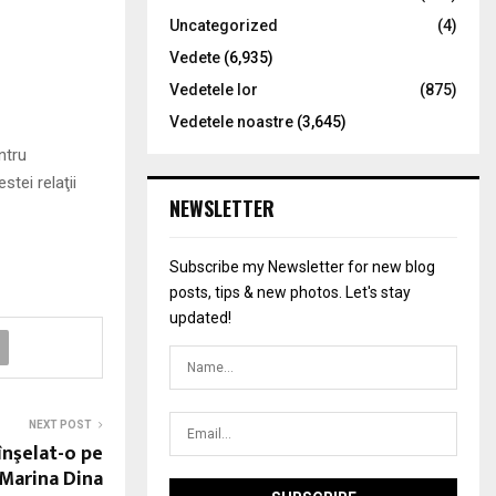
Uncategorized
(4)
Vedete
(6,935)
Vedetele lor
(875)
Vedetele noastre
(3,645)
ntru
stei relaţii
NEWSLETTER
Subscribe my Newsletter for new blog
posts, tips & new photos. Let's stay
updated!
NEXT POST
înşelat-o pe
Marina Dina