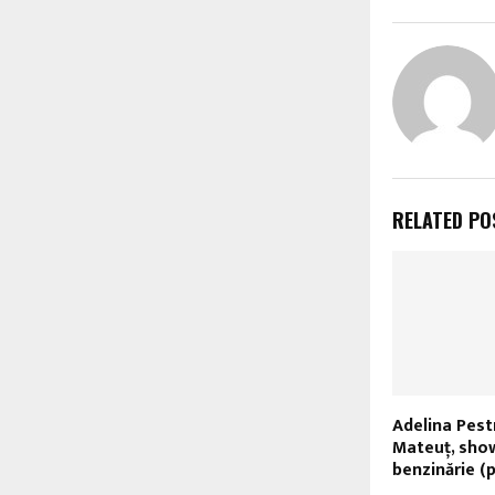
RELATED PO
Adelina Pestr
Mateuţ, show
benzinărie (