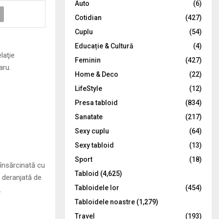
Auto
(6)
r
R
Cotidian
(427)
:
C
Cuplu
(54)
Educație & Cultură
(4)
H
laţie
Feminin
(427)
aru.
Home & Deco
(22)
LifeStyle
(12)
Presa tabloid
(834)
Sanatate
(217)
Sexy cuplu
(64)
Sexy tabloid
(13)
Sport
(18)
 însărcinată cu
Tabloid
(4,625)
 deranjată de
Tabloidele lor
(454)
.
Tabloidele noastre
(1,279)
Travel
(193)