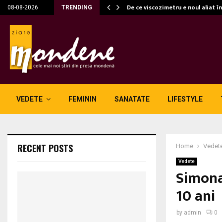
c…
De ce viscozimetru e noul aliat î
08-08-2026
TRENDING
VEDETE
FEMININ
SANATATE
LIFESTYLE
RECENT POSTS
Home
Vedet
Vedete
Simona
10 ani
by
admin
0