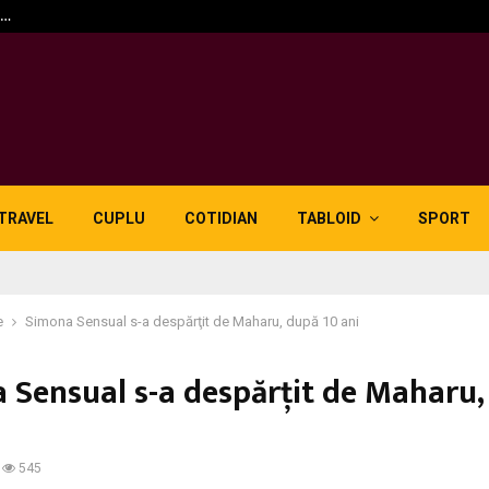
n…
5 motive pentru care lid
TRAVEL
CUPLU
COTIDIAN
TABLOID
SPORT
e
Simona Sensual s-a despărţit de Maharu, după 10 ani
 Sensual s-a despărţit de Maharu,
545