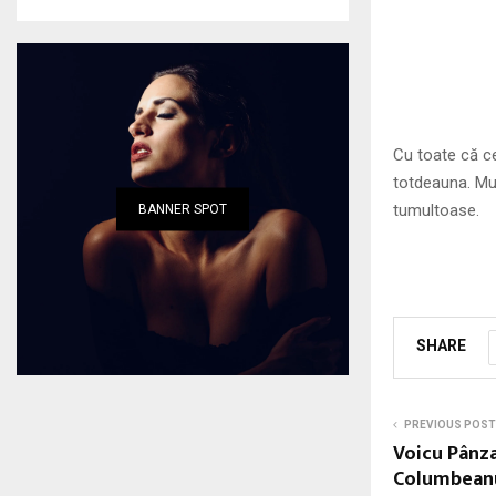
Cu toate că ce
totdeauna. Mul
tumultoase.
BANNER SPOT
SHARE
PREVIOUS POST
Voicu Pânza
Columbeanu 