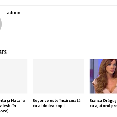
admin
STS
iţu şi Natalia
Beyonce este însărcinată
Bianca Drăguș
 lesbi în
cu al doilea copil
cu ajutorul pr
poze)