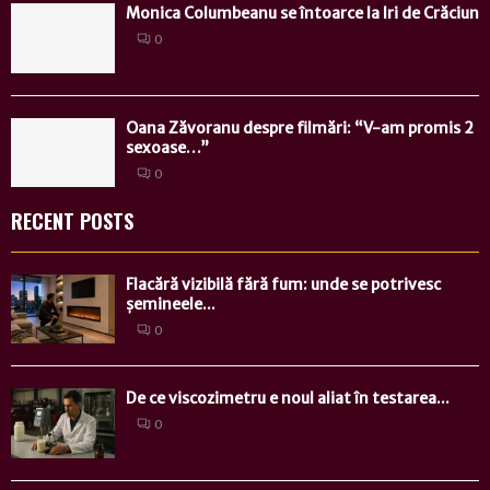
Monica Columbeanu se întoarce la Iri de Crăciun
0
Oana Zăvoranu despre filmări: “V-am promis 2
sexoase…”
0
RECENT POSTS
Flacără vizibilă fără fum: unde se potrivesc
șemineele...
0
De ce viscozimetru e noul aliat în testarea...
0