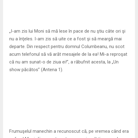
„I-am zis lui Moni să mă lese în pace de nu ştiu câte ori şi
nu a înţeles. I-am zis să uite ce a fost şi să meargă mai
departe. Din respect pentru domnul Columbeanu, nu scot
acum telefonul să vă arăt mesajele de la ea! Mi-a reproşat
că nu am sunat-o de ziua ei!”, a răbufnit acesta, la „Un
show păcătos” (Antena 1).
Frumuşelul manechin a recunoscut că, pe vremea când era