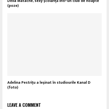
Delia Matache, sexy şcolăriţă într-un club de noapte
(poze)
Adelina Pestriţu a leşinat în studiourile Kanal D
(foto)
LEAVE A COMMENT