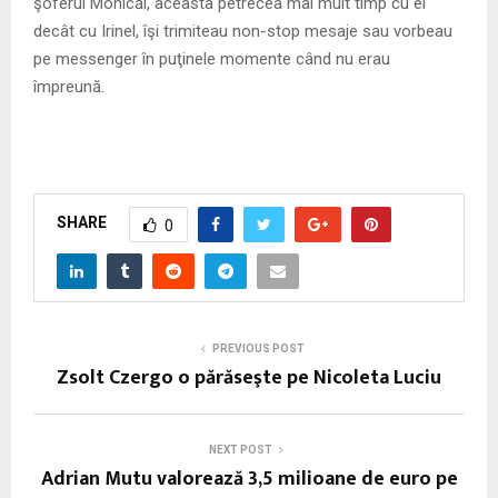
şoferul Monicăi, aceasta petrecea mai mult timp cu el
decât cu Irinel, îşi trimiteau non-stop mesaje sau vorbeau
pe messenger în puţinele momente când nu erau
împreună.
SHARE
0
PREVIOUS POST
Zsolt Czergo o părăseşte pe Nicoleta Luciu
NEXT POST
Adrian Mutu valorează 3,5 milioane de euro pe