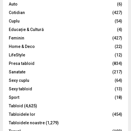
o
Auto
(6)
r
R
Cotidian
(427)
:
C
Cuplu
(54)
Educație & Cultură
(4)
H
Feminin
(427)
Home & Deco
(22)
LifeStyle
(12)
Presa tabloid
(834)
Sanatate
(217)
Sexy cuplu
(64)
Sexy tabloid
(13)
Sport
(18)
Tabloid
(4,625)
Tabloidele lor
(454)
Tabloidele noastre
(1,279)