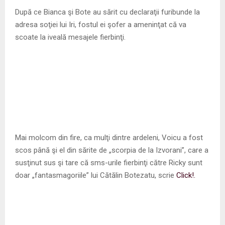
M
După ce Bianca şi Bote au sărit cu declaraţii furibunde la
adresa soţiei lui Iri, fostul ei şofer a ameninţat că va
E
scoate la iveală mesajele fierbinţi.
N
U
Mai molcom din fire, ca mulţi dintre ardeleni, Voicu a fost
scos până şi el din sărite de „scorpia de la Izvorani”, care a
susţinut sus şi tare că sms-urile fierbinţi către Ricky sunt
doar „fantasmagoriile” lui Cătălin Botezatu, scrie
Click!.