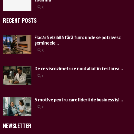
toamna
0
RECENT POSTS
Flacără vizibilă fără fum: unde se potrivesc
șemineele...
0
De ce viscozimetru e noul aliat în testarea...
0
5 motive pentru care liderii de business își...
0
NEWSLETTER