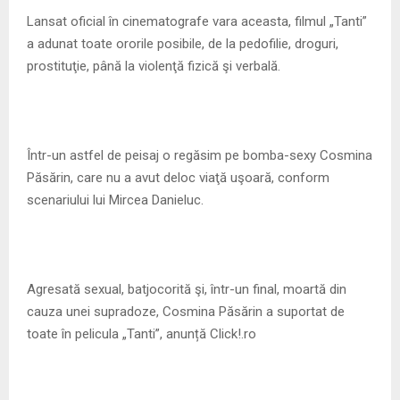
M
Lansat oficial în cinematografe vara aceasta, filmul „Tanti”
a adunat toate ororile posibile, de la pedofilie, droguri,
E
prostituţie, până la violenţă fizică şi verbală.
N
U
Într-un astfel de peisaj o regăsim pe bomba-sexy Cosmina
Păsărin, care nu a avut deloc viaţă uşoară, conform
scenariului lui Mircea Danieluc.
Agresată sexual, batjocorită şi, într-un final, moartă din
cauza unei supradoze, Cosmina Păsărin a suportat de
toate în pelicula „Tanti”, anunță Click!.ro