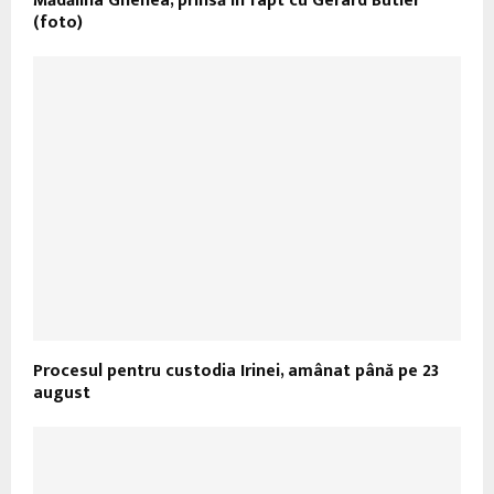
Mădălina Ghenea, prinsă în fapt cu Gerard Butler
(foto)
Procesul pentru custodia Irinei, amânat până pe 23
august