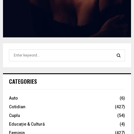
S
e
a
S
r
c
E
CATEGORIES
h
f
A
o
Auto
(6)
r
R
Cotidian
(427)
:
C
Cuplu
(54)
Educație & Cultură
(4)
H
Feminin
(427)