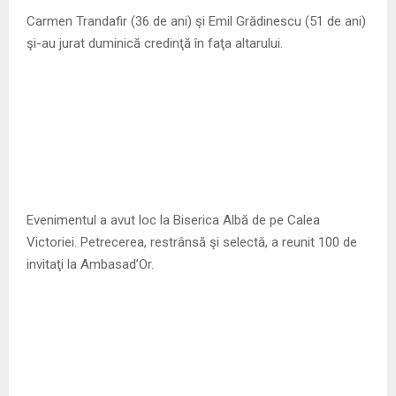
M
Carmen Trandafir (36 de ani) şi Emil Grădinescu (51 de ani)
şi-au jurat duminică credinţă în faţa altarului.
E
N
U
Evenimentul a avut loc la Biserica Albă de pe Calea
Victoriei. Petrecerea, restrânsă şi selectă, a reunit 100 de
invitaţi la Ambasad’Or.