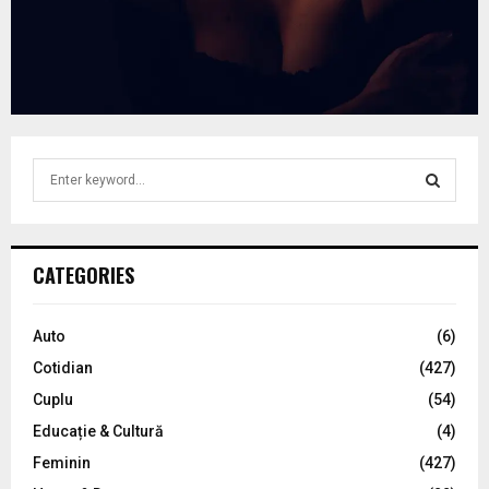
S
e
a
S
r
c
E
CATEGORIES
h
f
A
o
Auto
(6)
r
R
Cotidian
(427)
:
C
Cuplu
(54)
Educație & Cultură
(4)
H
Feminin
(427)