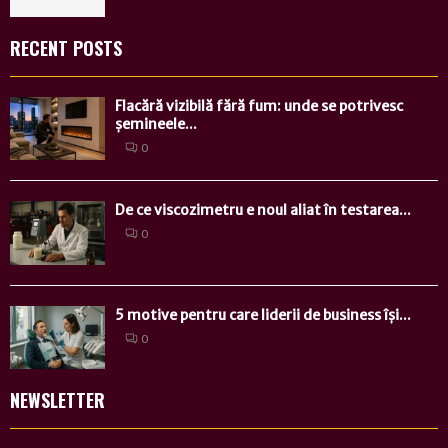
RECENT POSTS
Flacără vizibilă fără fum: unde se potrivesc
șemineele...
0
De ce viscozimetru e noul aliat în testarea...
0
5 motive pentru care liderii de business își...
0
NEWSLETTER