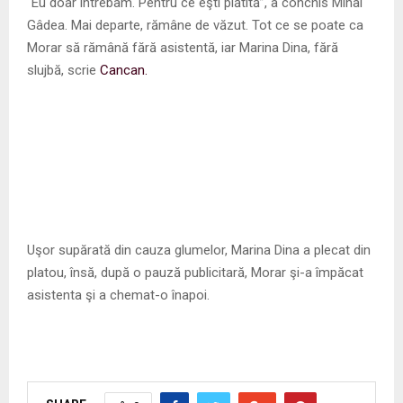
“Eu doar întrebam. Pentru ce eşti plătită”, a conchis Mihai
Gâdea. Mai departe, rămâne de văzut. Tot ce se poate ca
Morar să rămână fără asistentă, iar Marina Dina, fără
slujbă, scrie
Cancan.
Uşor supărată din cauza glumelor, Marina Dina a plecat din
platou, însă, după o pauză publicitară, Morar şi-a împăcat
asistenta şi a chemat-o înapoi.