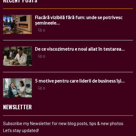
RECENT POSTS
Flacără vizibilă fără fum: unde se potrivesc
șemineele...
0
De ce viscozimetru e noul aliat în testarea...
0
5 motive pentru care liderii de business își...
0
NEWSLETTER
Subscribe my Newsletter for new blog posts, tips & new photos.
Let's stay updated!