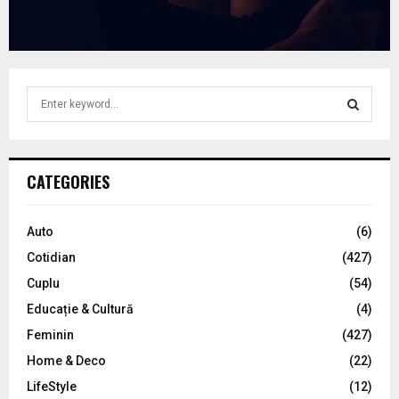
S
e
a
S
r
c
E
CATEGORIES
h
f
A
o
Auto
(6)
r
R
Cotidian
(427)
:
C
Cuplu
(54)
Educație & Cultură
(4)
H
Feminin
(427)
Home & Deco
(22)
LifeStyle
(12)