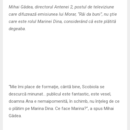
M
Mihai Gâdea, directorul Antenei 2, postul de televiziune
care difuzează emisiunea lui Morar, “Răi da buni”, nu ştie
E
care este rolul Marinei Dina, considerând că este plătită
degeaba.
N
U
“Mie îmi place de formaţie, cântă bine, Scobiola se
descurcă minunat… publicul este fantastic, este vesel,
doamna Ana e nemaipomenită, în schimb, nu înţeleg de ce
o plătim pe Marina Dina. Ce face Marina?”, a spus Mihai
Gâdea.