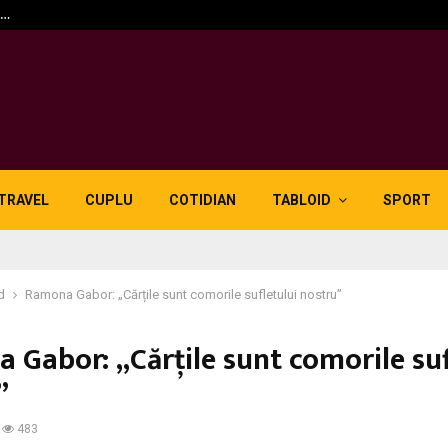
n…
5 motive pentru care lid
TRAVEL
CUPLU
COTIDIAN
TABLOID
SPORT
d
Ramona Gabor: „Cărțile sunt comorile sufletului nostru”
 Gabor: „Cărțile sunt comorile suf
”
483