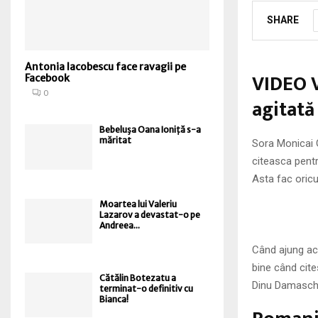
SHARE
Antonia Iacobescu face ravagii pe
VIDEO V
Facebook
0
agitată
Bebeluşa Oana Ioniță s-a
măritat
Sora Monicai 
citeasca pentru
Asta fac oricu
Moartea lui Valeriu
Lazarov a devastat-o pe
Andreea...
Când ajung aca
bine când cit
Cătălin Botezatu a
Dinu Damaschi
terminat-o definitiv cu
Bianca!