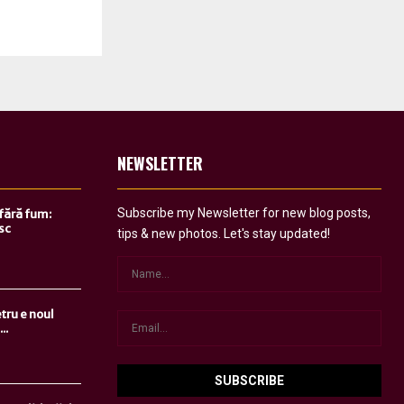
NEWSLETTER
Subscribe my Newsletter for new blog posts,
 fără fum:
sc
tips & new photos. Let's stay updated!
tru e noul
..