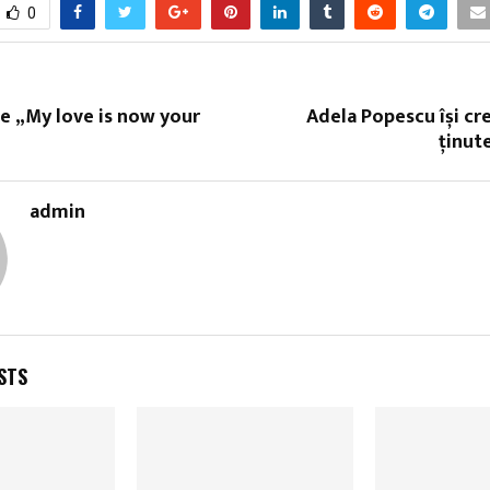
0
ne „My love is now your
Adela Popescu își cr
ţinut
admin
STS