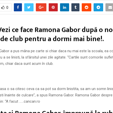
0
ezi ce face Ramona Gabor după o n
 de club pentru a dormi mai bine!.
Gabor a pus mâna pe carte si chiar daca nu mai este la scoala, ea c
 a se linisti, la sfârsitul unei zile agitate. “Cartile sunt comorile sufle
m, chiar daca sunt acum în club.
sa o sa citesc ceva ca sa pot sa dorm linistita, sa am un somn linist
esti înainte de culcare”, a spus Ramona Gabor. Ramona Gabor despre
n: “A facut ……cancan.ro