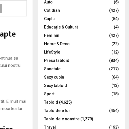
Auto
(6)
r
R
Cotidian
(427)
:
C
Cuplu
(54)
Educație & Cultură
(4)
H
oapte
Feminin
(427)
Home & Deco
(22)
LifeStyle
(12)
ontinua sa
Presa tabloid
(834)
tului nostru.
Sanatate
(217)
Sexy cuplu
(64)
Sexy tabloid
(13)
Sport
(18)
it. E mult mai
Tabloid
(4,625)
 moartea lui
Tabloidele lor
(454)
Tabloidele noastre
(1,279)
Travel
(193)