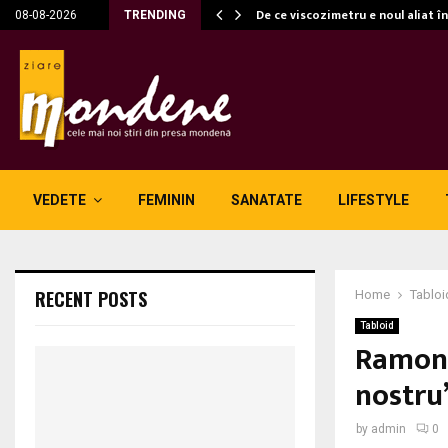
c…
De ce viscozimetru e noul aliat î
08-08-2026
TRENDING
VEDETE
FEMININ
SANATATE
LIFESTYLE
RECENT POSTS
Home
Tabloi
Tabloid
Ramona
nostru
by
admin
0