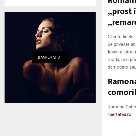
Romaniţ
„prost 
„remarc
Cliente fidele
ce priveste ab
Iovan a intrat
BANNER SPOT
moda, prin pri
demodate sau 
Ramona 
comoril
Ramona Gabor c
libertatea.ro