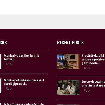
ICKS
RECENT POSTS
Flacără vizibilă
Monica i-a dat liber lui Iri la
femei!...
unde se potrive
șemineele...
0
0
Monica Columbeanu riscă să-l
De ce viscozime
piardă şi pe noul...
aliat în testarea.
0
0
Mihai Costea s-a despărţit de