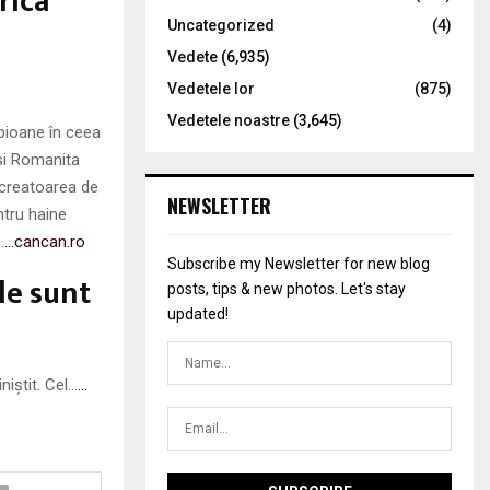
rica
Uncategorized
(4)
Vedete
(6,935)
Vedetele lor
(875)
Vedetele noastre
(3,645)
mpioane în ceea
 si Romanita
i creatoarea de
NEWSLETTER
ntru haine
…
…cancan.ro
Subscribe my Newsletter for new blog
le sunt
posts, tips & new photos. Let's stay
updated!
niștit. Cel…
…