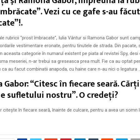
a şi Ramona Gabor, împreună la rub
îmbrăcate”. Vezi cu ce gafe s-au făcut
ate”!.
 ale rubricii “prost îmbracate”, Iulia Vântur si Ramona Gabor sunt ca
ordarile vestimentare eronate, pentru tinutele de strada. Din pacate,
 în aceasta categorie în numarul existent pe piata al revistei Spy, des
sma meseriei, n-ar trebui sa greseasca prea mult. Fie ca au optat pe
ca au facut combinatii anapoda, cu haine care n-au nici o legatura 
Gabor: “Citesc în fiecare seară. Cărți
e sufletului nostru”. O credeți?
itește în fiecare seară, înainte de culcare, pentru a avea un somn li