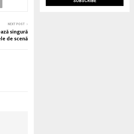
NEXT POST
ează singură
ele de scenă