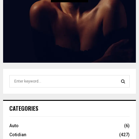
S
e
a
S
r
c
E
CATEGORIES
h
f
A
o
Auto
(6)
r
R
Cotidian
(427)
: