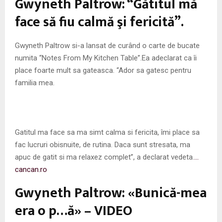
Gwyneth Paltrow: “Gătitul mă
M
face să fiu calmă şi fericită”.
E
Gwyneth Paltrow si-a lansat de curând o carte de bucate
N
numita “Notes From My Kitchen Table”.Ea adeclarat ca îi
place foarte mult sa gateasca. “Ador sa gatesc pentru
U
familia mea.
Gatitul ma face sa ma simt calma si fericita, îmi place sa
fac lucruri obisnuite, de rutina. Daca sunt stresata, ma
apuc de gatit si ma relaxez complet”, a declarat vedeta.
…
cancan.ro
Gwyneth Paltrow: «Bunică-mea
era o p…ă» – VIDEO