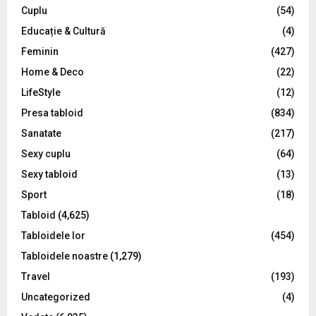
C
Cuplu
(54)
Educație & Cultură
(4)
H
Feminin
(427)
Home & Deco
(22)
LifeStyle
(12)
Presa tabloid
(834)
Sanatate
(217)
Sexy cuplu
(64)
Sexy tabloid
(13)
Sport
(18)
Tabloid
(4,625)
Tabloidele lor
(454)
Tabloidele noastre
(1,279)
Travel
(193)
Uncategorized
(4)