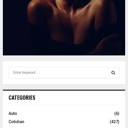
S
e
a
S
r
c
E
CATEGORIES
h
f
A
o
Auto
(6)
r
R
Cotidian
(427)
: