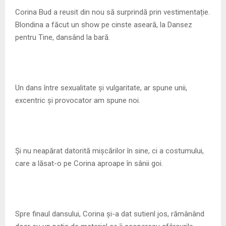
M
Corina Bud a reusit din nou să surprindă prin vestimentație.
Blondina a făcut un show pe cinste aseară, la Dansez
E
pentru Tine, dansând la bară.
N
U
Un dans între sexualitate și vulgaritate, ar spune unii,
excentric și provocator am spune noi.
Și nu neapărat datorită mișcărilor în sine, ci a costumului,
care a lăsat-o pe Corina aproape în sânii goi.
Spre finaul dansului, Corina și-a dat sutienl jos, rămânând