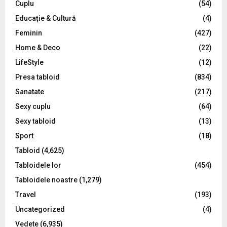
C
Cuplu
(54)
Educație & Cultură
(4)
H
Feminin
(427)
Home & Deco
(22)
LifeStyle
(12)
Presa tabloid
(834)
Sanatate
(217)
Sexy cuplu
(64)
Sexy tabloid
(13)
Sport
(18)
Tabloid
(4,625)
Tabloidele lor
(454)
Tabloidele noastre
(1,279)
Travel
(193)
Uncategorized
(4)
Vedete
(6,935)