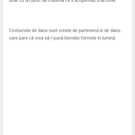
doar cu un petic de material ce îi acopereau sfârcurile.
Costumele de dans sunt create de partenerul ei de dans,
care pare că vrea să-I pună blondiei formele în lumină.