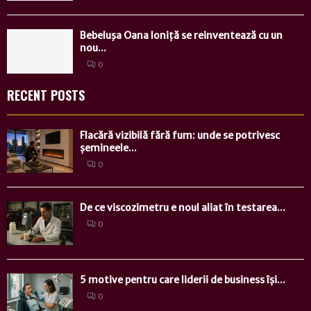
Bebeluşa Oana Ioniță se reinventează cu un
nou...
0
RECENT POSTS
Flacără vizibilă fără fum: unde se potrivesc
șemineele...
0
De ce viscozimetru e noul aliat în testarea...
0
5 motive pentru care liderii de business își...
0