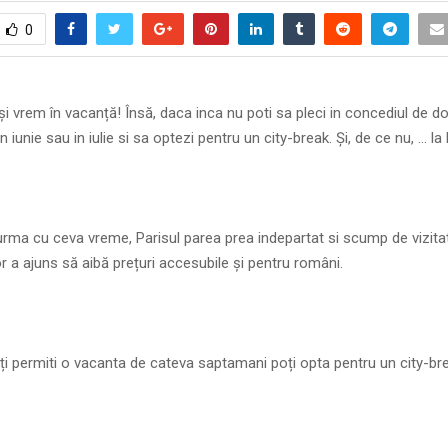
0
și vrem în vacanță! Însă, daca inca nu poti sa pleci in concediul de 
in iunie sau in iulie si sa optezi pentru un city-break. Și, de ce nu, … la 
rma cu ceva vreme, Parisul parea prea indepartat si scump de vizitat, 
or a ajuns să aibă prețuri accesubile și pentru români.
ți permiti o vacanta de cateva saptamani poți opta pentru un city-br