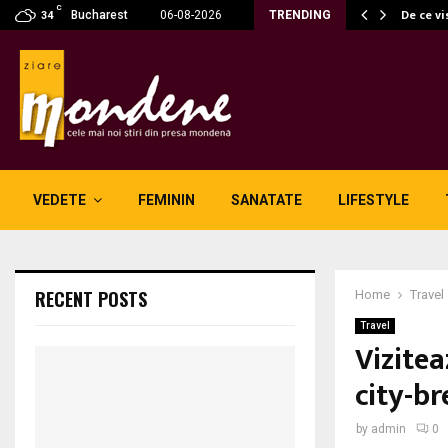
C
fără fum: unde se potrivesc…
De ce vi
Bucharest
06-08-2026
TRENDING
34
VEDETE
FEMININ
SANATATE
LIFESTYLE
RECENT POSTS
Home
Travel
Travel
Vizitea
city-b
by
admin
0