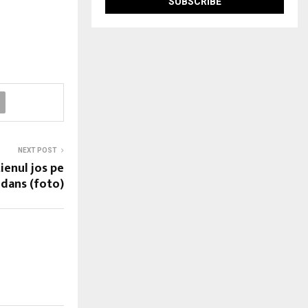
NEXT POST
tienul jos pe
 dans (foto)