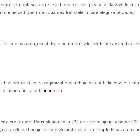
tru trei nopti si patru zile in Paris ofertele pleaca de la 259 de euro 
n functie de hotelul de doua sau trei stele in care alegi sa te cazezi.
i incluse cazarea, micul dejun pentru trei zile, biletul de avion dus-int
izitezi orasul in cadru organizat mai trebuie sa scoti din buzunar intr
e de itinerariu, anunță
incont.ro
 city-break catre Paris pleaca de la 220 de euro si ajung la peste 300
 cu taxele de bagaje incluse. Sejurul include trei nopti de cazare in h