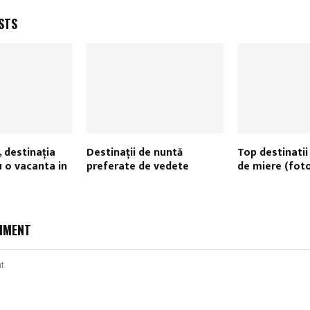
STS
 destinația
Destinații de nuntă
Top destinatii
u o vacanta in
preferate de vedete
de miere (fot
MMENT