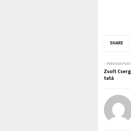
SHARE
PREVIOUS POST
Zsolt Csergo
tată