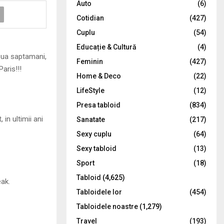
Auto
(6)
r
R
Cotidian
(427)
:
C
Cuplu
(54)
Educație & Cultură
(4)
H
doua saptamani,
Feminin
(427)
Paris!!!
Home & Deco
(22)
LifeStyle
(12)
Presa tabloid
(834)
in ultimii ani
Sanatate
(217)
Sexy cuplu
(64)
Sexy tabloid
(13)
Sport
(18)
Tabloid
(4,625)
eak.
Tabloidele lor
(454)
Tabloidele noastre
(1,279)
Travel
(193)