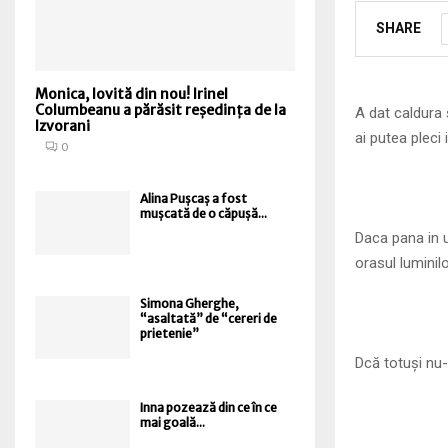
SHARE
Monica, lovită din nou! Irinel
Columbeanu a părăsit reședința de la
A dat caldura 
Izvorani
ai putea pleci 
0
Alina Pușcaș a fost
mușcată de o căpușă...
Daca pana in u
orasul luminil
Simona Gherghe,
“asaltată” de “cereri de
prietenie”
Dcă totuși nu-
Inna pozează din ce în ce
mai goală...