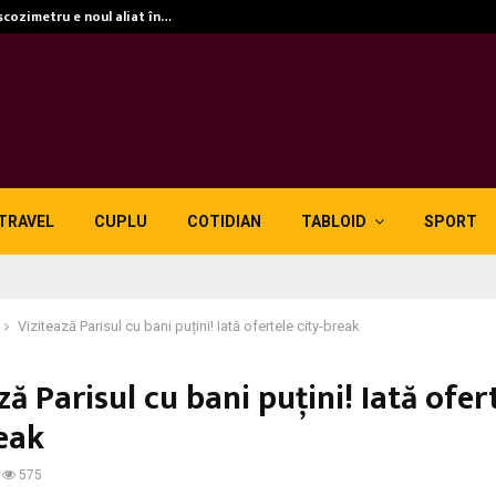
scozimetru e noul aliat în…
TRAVEL
CUPLU
COTIDIAN
TABLOID
SPORT
Vizitează Parisul cu bani puțini! Iată ofertele city-break
ză Parisul cu bani puțini! Iată ofer
reak
575