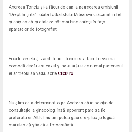
M
Andreea Tonciu şi-a făcut de cap la petrecerea emisiunii
”Drept la ţintă”. Iubita fotbalistului Mitea s-a crăcănat în fel
E
şi chip ca să-şi etaleze cât mai bine chiloţii în faţa
aparatelor de fotografiat.
N
U
Foarte veselă şi zâmbitoare, Tonciu s-a făcut ceva mai
comodă decât era cazul şi ne-a arătat ce numai partenerul
ei ar trebui să vadă, scrie
Click!.ro
.
Nu ştim ce a determinat-o pe Andreea să ia poziţia de
consultaţie la ginecolog, însă, apparent pare să fie
preferata ei. Altfel, nu am putea găsi o explicaţie logică,
mai ales că ştia că e fotografiată.