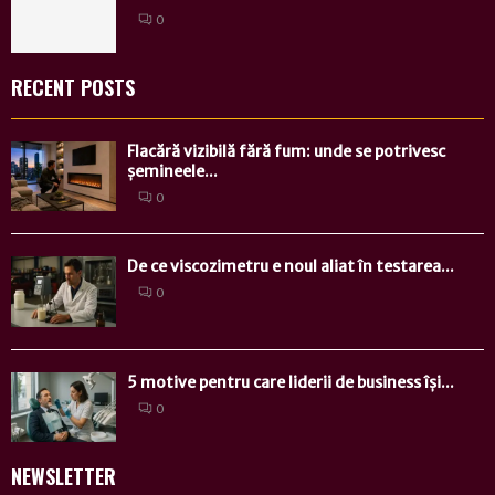
0
RECENT POSTS
Flacără vizibilă fără fum: unde se potrivesc
șemineele...
0
De ce viscozimetru e noul aliat în testarea...
0
5 motive pentru care liderii de business își...
0
NEWSLETTER