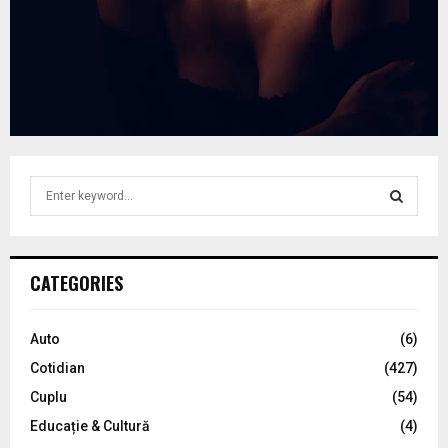
S
e
a
S
r
c
E
CATEGORIES
h
f
A
o
Auto
(6)
r
R
Cotidian
(427)
:
C
Cuplu
(54)
Educație & Cultură
(4)
H