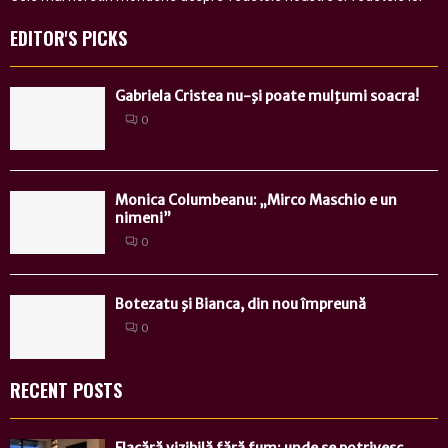
EDITOR'S PICKS
Gabriela Cristea nu-şi poate mulţumi soacra!
0
Monica Columbeanu: „Mirco Maschio e un
nimeni”
0
Botezatu şi Bianca, din nou împreună
0
RECENT POSTS
Flacără vizibilă fără fum: unde se potrivesc