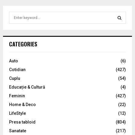
S
e
a
S
r
c
E
CATEGORIES
h
f
A
o
Auto
(6)
r
R
Cotidian
(427)
:
C
Cuplu
(54)
Educație & Cultură
(4)
H
Feminin
(427)
Home & Deco
(22)
LifeStyle
(12)
Presa tabloid
(834)
Sanatate
(217)