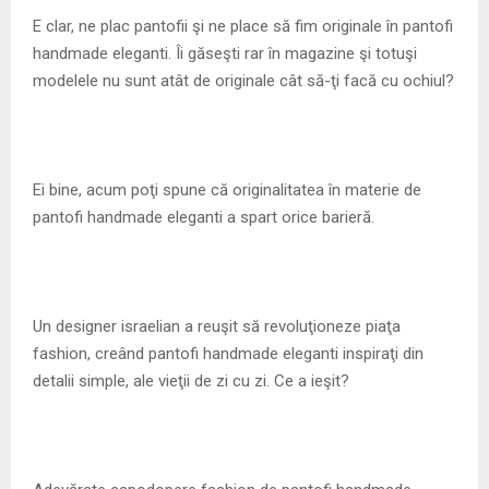
M
E clar, ne plac pantofii şi ne place să fim originale în pantofi
handmade eleganti. Îi găseşti rar în magazine şi totuşi
E
modelele nu sunt atât de originale cât să-ţi facă cu ochiul?
N
U
Ei bine, acum poţi spune că originalitatea în materie de
pantofi handmade eleganti a spart orice barieră.
Un designer israelian a reuşit să revoluţioneze piaţa
fashion, creând pantofi handmade eleganti inspiraţi din
detalii simple, ale vieţii de zi cu zi. Ce a ieşit?