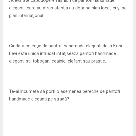
Adevărate capodopere fashion de pantofi handmade
eleganti, care au atras atenţia nu doar pe plan local, ci şi pe
plan internaţional.
Ciudata colecţie de pantofi handmade eleganti de la Kobi
Levi este unică întrucât înfăţişează pantofi handmade
eleganti stil tobogan, ceainic, elefant sau praştie.
Te-ai încumeta să porţi o asemenea pereche de pantofi
handmade eleganti pe stradă?