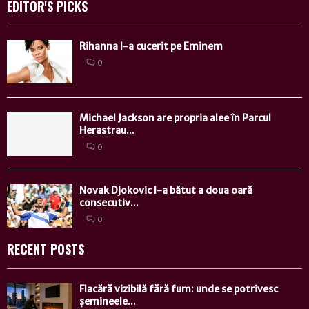
EDITOR'S PICKS
Rihanna l-a cucerit pe Eminem
0
Michael Jackson are propria alee în Parcul
Herastrau...
0
Novak Djokovic l-a bătut a doua oară
consecutiv...
0
RECENT POSTS
Flacără vizibilă fără fum: unde se potrivesc
șemineele...