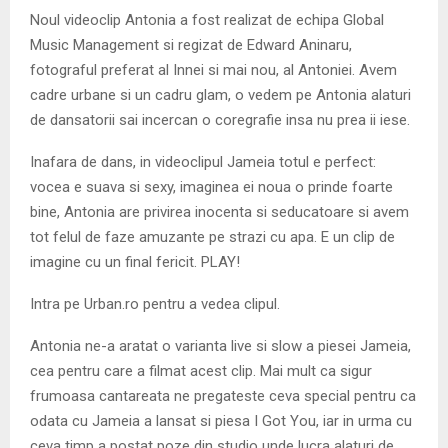
Noul videoclip Antonia a fost realizat de echipa Global
Music Management si regizat de Edward Aninaru,
fotograful preferat al Innei si mai nou, al Antoniei. Avem
cadre urbane si un cadru glam, o vedem pe Antonia alaturi
de dansatorii sai incercan o coregrafie insa nu prea ii iese.
Inafara de dans, in videoclipul Jameia totul e perfect:
vocea e suava si sexy, imaginea ei noua o prinde foarte
bine, Antonia are privirea inocenta si seducatoare si avem
tot felul de faze amuzante pe strazi cu apa. E un clip de
imagine cu un final fericit. PLAY!
Intra pe Urban.ro pentru a vedea clipul.
Antonia ne-a aratat o varianta live si slow a piesei Jameia,
cea pentru care a filmat acest clip. Mai mult ca sigur
frumoasa cantareata ne pregateste ceva special pentru ca
odata cu Jameia a lansat si piesa I Got You, iar in urma cu
ceva timp a postat poze din studio unde lucra alaturi de