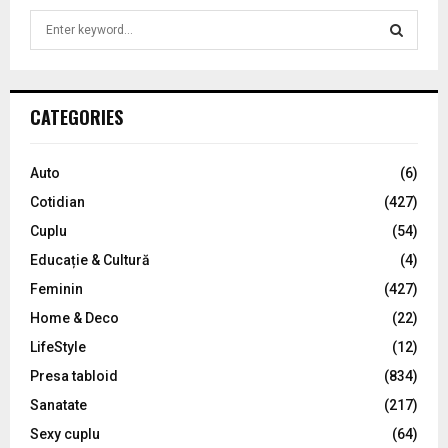
S
e
a
S
r
c
E
CATEGORIES
h
f
A
o
Auto
(6)
r
R
Cotidian
(427)
:
C
Cuplu
(54)
Educație & Cultură
(4)
H
Feminin
(427)
Home & Deco
(22)
LifeStyle
(12)
Presa tabloid
(834)
Sanatate
(217)
Sexy cuplu
(64)