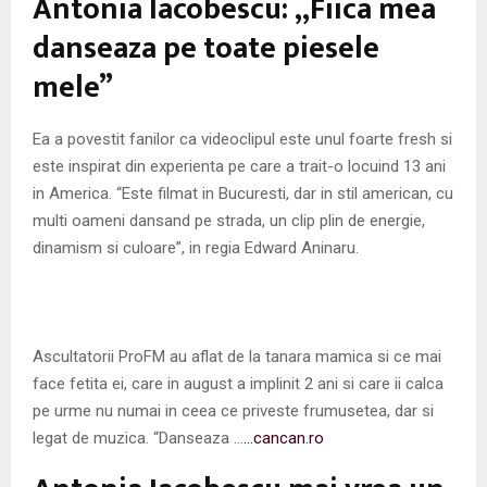
Antonia Iacobescu: „Fiica mea
M
danseaza pe toate piesele
E
mele”
N
Ea a povestit fanilor ca videoclipul este unul foarte fresh si
este inspirat din experienta pe care a trait-o locuind 13 ani
U
in America. “Este filmat in Bucuresti, dar in stil american, cu
multi oameni dansand pe strada, un clip plin de energie,
dinamism si culoare”, in regia Edward Aninaru.
Ascultatorii ProFM au aflat de la tanara mamica si ce mai
face fetita ei, care in august a implinit 2 ani si care ii calca
pe urme nu numai in ceea ce priveste frumusetea, dar si
legat de muzica. “Danseaza …
…cancan.ro