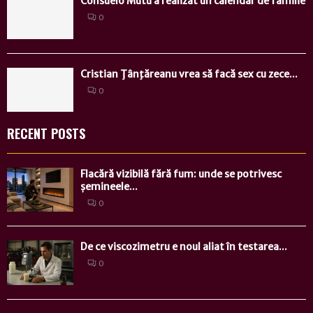
Consuelo Mutu a realizat un calendar de familie
0
Cristian Ţânţăreanu vrea să facă sex cu zece...
0
RECENT POSTS
Flacără vizibilă fără fum: unde se potrivesc
șemineele...
0
De ce viscozimetru e noul aliat în testarea...
0