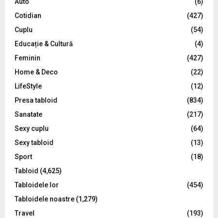
Auto
(6)
r
R
Cotidian
(427)
:
C
Cuplu
(54)
Educație & Cultură
(4)
H
Feminin
(427)
Home & Deco
(22)
LifeStyle
(12)
Presa tabloid
(834)
Sanatate
(217)
Sexy cuplu
(64)
Sexy tabloid
(13)
Sport
(18)
Tabloid
(4,625)
Tabloidele lor
(454)
Tabloidele noastre
(1,279)
Travel
(193)