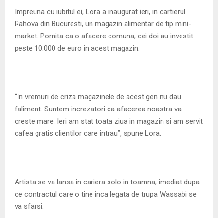
M
Impreuna cu iubitul ei, Lora a inaugurat ieri, in cartierul
Rahova din Bucuresti, un magazin alimentar de tip mini-
E
market. Pornita ca o afacere comuna, cei doi au investit
peste 10.000 de euro in acest magazin.
N
U
“In vremuri de criza magazinele de acest gen nu dau
faliment. Suntem increzatori ca afacerea noastra va
creste mare. Ieri am stat toata ziua in magazin si am servit
cafea gratis clientilor care intrau”, spune Lora.
Artista se va lansa in cariera solo in toamna, imediat dupa
ce contractul care o tine inca legata de trupa Wassabi se
va sfarsi.