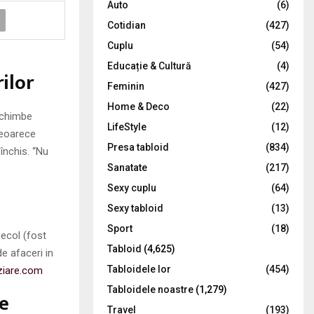
Auto
(6)
r
R
Cotidian
(427)
:
C
Cuplu
(54)
Educație & Cultură
(4)
H
ilor
Feminin
(427)
Home & Deco
(22)
 schimbe
LifeStyle
(12)
deoarece
Presa tabloid
(834)
închis. “Nu
Sanatate
(217)
Sexy cuplu
(64)
Sexy tabloid
(13)
Sport
(18)
secol (fost
Tabloid
(4,625)
de afaceri in
Tabloidele lor
(454)
ziare.com
Tabloidele noastre
(1,279)
de
Travel
(193)