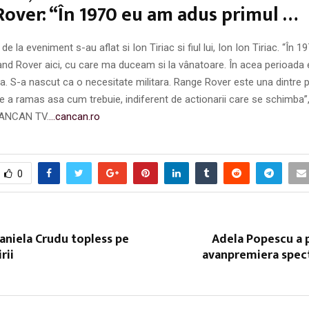
over: “În 1970 eu am adus primul …
ii de la eveniment s-au aflat si Ion Tiriac si fiul lui, Ion Ion Tiriac. “În
and Rover aici, cu care ma duceam si la vânatoare. În acea perioada
ca. S-a nascut ca o necesitate militara. Range Rover este una dintre 
e a ramas asa cum trebuie, indiferent de actionarii care se schimba”,
 CANCAN TV.
…cancan.ro
0
aniela Crudu topless pe
Adela Popescu a p
rii
avanpremiera spect