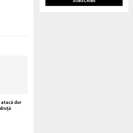
l atacă dur
druţă