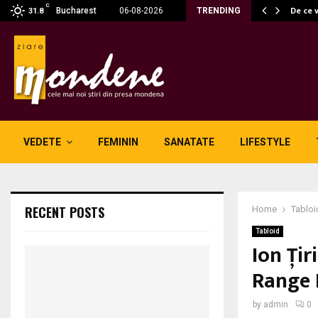
C
 fără fum: unde se potrivesc…
De ce 
Bucharest
06-08-2026
TRENDING
31.8
VEDETE
FEMININ
SANATATE
LIFESTYLE
RECENT POSTS
Home
Tabloi
Tabloid
Ion Ţir
Range 
by
admin
0