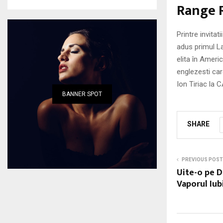
Range R
Printre invitat
adus primul L
elita în Ameri
englezesti car
Ion Tiriac la
BANNER SPOT
SHARE
PREVIOUS POST
Uite-o pe D
Vaporul Iubi