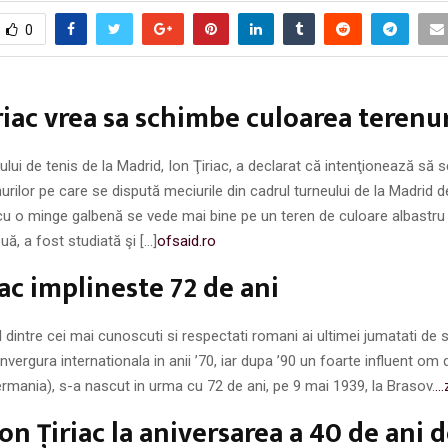
0
riac vrea sa schimbe culoarea terenur
ului de tenis de la Madrid, Ion Ţiriac, a declarat că intenţionează să
urilor pe care se dispută meciurile din cadrul turneului de la Madrid 
 cu o minge galbenă se vede mai bine pe un teren de culoare albastru 
uă, a fost studiată şi […]
ofsaid.ro
iac implineste 72 de ani
ul dintre cei mai cunoscuti si respectati romani ai ultimei jumatati de 
vergura internationala in anii ’70, iar dupa ’90 un foarte influent om 
mania), s-a nascut in urma cu 72 de ani, pe 9 mai 1939, la Brasov.
…
on Ţiriac la aniversarea a 40 de ani 