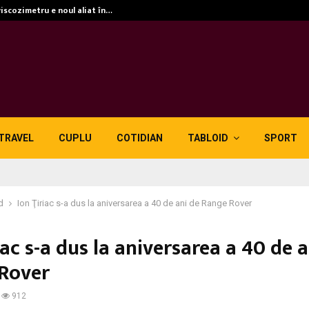
viscozimetru e noul aliat în…
TRAVEL
CUPLU
COTIDIAN
TABLOID
SPORT
d
Ion Ţiriac s-a dus la aniversarea a 40 de ani de Range Rover
iac s-a dus la aniversarea a 40 de 
Rover
912