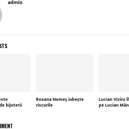
admin
STS
este
Roxana Nemeş iubeşte
Lucian Viziru î
e bijuterii
riscurile
pe Lucian Mân
MMENT