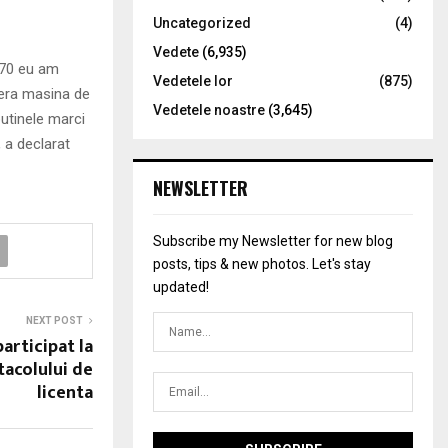
Uncategorized
(4)
Vedete
(6,935)
 1970 eu am
Vedetele lor
(875)
 era masina de
Vedetele noastre
(3,645)
putinele marci
 a declarat
NEWSLETTER
Subscribe my Newsletter for new blog
posts, tips & new photos. Let's stay
updated!
NEXT POST
articipat la
acolului de
licenta