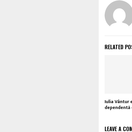
RELATED PO
Iulia Vântur 
dependentă d
LEAVE A CO