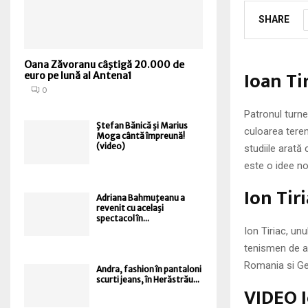
SHARE
Oana Zăvoranu câştigă 20.000 de
Ioan Ti
euro pe lună al Antena1
0
Patronul turne
Ştefan Bănică şi Marius
culoarea teren
Moga cântă împreună!
(video)
studiile arată
este o idee no
Ion Tir
Adriana Bahmuţeanu a
revenit cu acelaşi
spectacol în...
Ion Tiriac, un
tenismen de an
Romania si Ger
Andra, fashion în pantaloni
scurti jeans, în Herăstrău...
VIDEO I