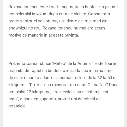
M
Roxana Ionescu este foarte suparata ca bustul ei a pierdut
considerabil in volum dupa cura de slabire. Consacrata
E
gratie sanilor ei voluptuosi, unii dintre cei mai mari din
showbizul nostru, Roxana Ionescu nu mai are acum
N
motive de mandrie in aceasta privinta.
U
Prezentatoarea rubricii “Meteo” de la Antena 1 este foarte
mahnita de faptul ca bustul i-a intrat la apa in urma curei
de slabire care a adus-o, in numai trei luni, de la 62 la 50 de
kilograme. “Da, mi s-au micsorat rau sanii. Ce sa fac? Daca
am slabit 12 kilograme, era inevitabil sa se intample si
asta”, a spus ea suparata, privindu-si decolteul cu
nostalgie.