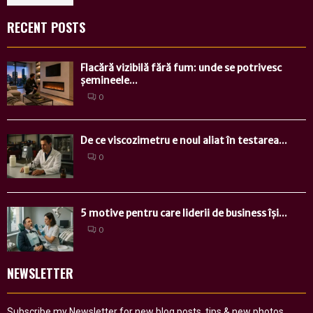
RECENT POSTS
Flacără vizibilă fără fum: unde se potrivesc
șemineele...
0
De ce viscozimetru e noul aliat în testarea...
0
5 motive pentru care liderii de business își...
0
NEWSLETTER
Subscribe my Newsletter for new blog posts, tips & new photos.