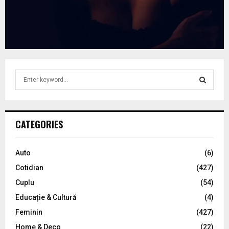
S
e
a
S
r
c
E
CATEGORIES
h
f
A
o
Auto
(6)
r
R
Cotidian
(427)
:
C
Cuplu
(54)
Educație & Cultură
(4)
H
Feminin
(427)
Home & Deco
(22)