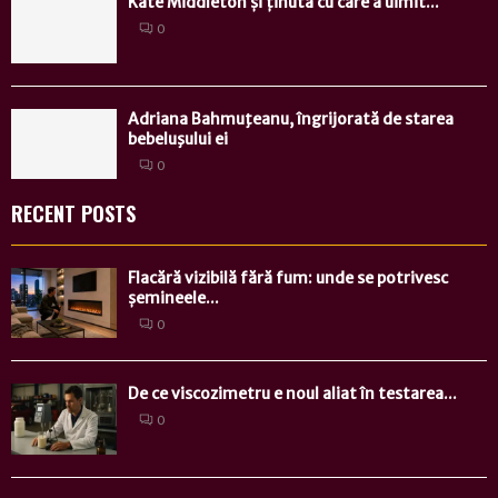
Kate Middleton și ținuta cu care a uimit...
0
Adriana Bahmuţeanu, îngrijorată de starea
bebeluşului ei
0
RECENT POSTS
Flacără vizibilă fără fum: unde se potrivesc
șemineele...
0
De ce viscozimetru e noul aliat în testarea...
0