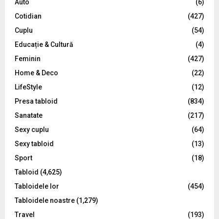
Auto
(6)
r
R
Cotidian
(427)
:
C
Cuplu
(54)
Educație & Cultură
(4)
H
Feminin
(427)
Home & Deco
(22)
LifeStyle
(12)
Presa tabloid
(834)
Sanatate
(217)
Sexy cuplu
(64)
Sexy tabloid
(13)
Sport
(18)
Tabloid
(4,625)
Tabloidele lor
(454)
Tabloidele noastre
(1,279)
Travel
(193)