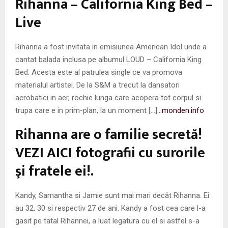
Rihanna – California King Bed –
M
Live
E
Rihanna a fost invitata in emisiunea American Idol unde a
N
cantat balada inclusa pe albumul LOUD – California King
Bed. Acesta este al patrulea single ce va promova
U
materialul artistei. De la S&M a trecut la dansatori
acrobatici in aer, rochie lunga care acopera tot corpul si
trupa care e in prim-plan, la un moment […]
…monden.info
Rihanna are o familie secretă!
VEZI AICI fotografii cu surorile
şi fratele ei!.
Kandy, Samantha si Jamie sunt mai mari decât Rihanna. Ei
au 32, 30 si respectiv 27 de ani. Kandy a fost cea care l-a
gasit pe tatal Rihannei, a luat legatura cu el si astfel s-a