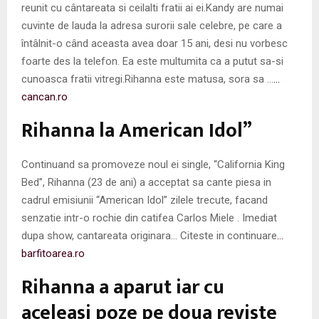
reunit cu cântareata si ceilalti fratii ai ei.Kandy are numai
cuvinte de lauda la adresa surorii sale celebre, pe care a
întâlnit-o când aceasta avea doar 15 ani, desi nu vorbesc
foarte des la telefon. Ea este multumita ca a putut sa-si
cunoasca fratii vitregi.Rihanna este matusa, sora sa …
…
cancan.ro
Rihanna la American Idol”
Continuand sa promoveze noul ei single, “California King
Bed”, Rihanna (23 de ani) a acceptat sa cante piesa in
cadrul emisiunii “American Idol” zilele trecute, facand
senzatie intr-o rochie din catifea Carlos Miele . Imediat
dupa show, cantareata originara… Citeste in continuare
…
barfitoarea.ro
Rihanna a aparut iar cu
aceleasi poze pe doua reviste