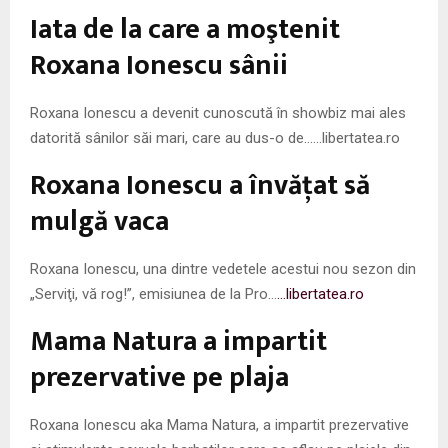
M
Iata de la care a moştenit
E
Roxana Ionescu sânii
N
Roxana Ionescu a devenit cunoscută în showbiz mai ales
datorită sânilor săi mari, care au dus-o de……libertatea.ro
U
Roxana Ionescu a învățat să
mulgă vaca
Roxana Ionescu, una dintre vedetele acestui nou sezon din
„Serviţi, vă rog!”, emisiunea de la Pro…
…libertatea.ro
Mama Natura a impartit
prezervative pe plaja
Roxana Ionescu aka Mama Natura, a impartit prezervative