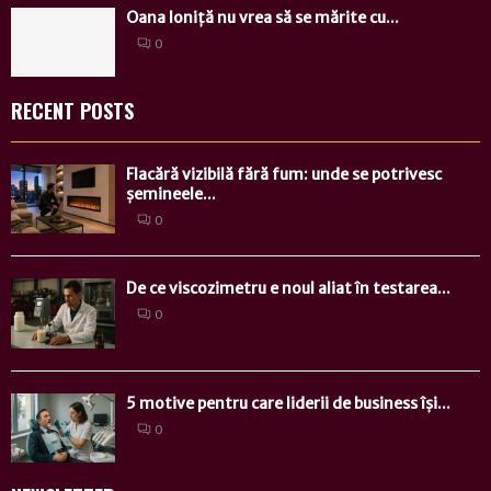
Oana Ioniță nu vrea să se mărite cu...
0
RECENT POSTS
Flacără vizibilă fără fum: unde se potrivesc
șemineele...
0
De ce viscozimetru e noul aliat în testarea...
0
5 motive pentru care liderii de business își...
0