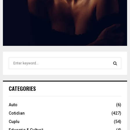
S
e
a
S
r
c
E
CATEGORIES
h
f
A
o
Auto
(6)
r
R
Cotidian
(427)
:
C
Cuplu
(54)