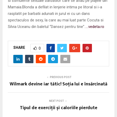
si stimulente sexuale barbatilor care se aflau pe plajele din
Mamaia.Blonda a defilat in lenjerie intima pe litoral si i-a
rasplatit pe barbatii adunati in jurul ei cu un dans
spectaculos de sexy, la care au mai luat parte Cocuta si
Silvia Uceanu din baletul “Dansez pentru tine”..
…vedeta.ro
SHARE
0
PREVIOUS POST
Wilmark devine iar tătic! Soția lui e însărcinată
NEXT POST
Tipul de exerciții și caloriile pierdute