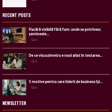
RECENT POSTS
Flacără vizibilă fără fum: unde se potrivesc
șemineele...
0
De ce viscozimetru e noul aliat în testarea...
0
5 motive pentru care liderii de business își...
0
NEWSLETTER