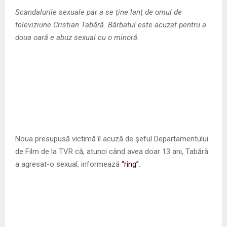
M
Scandalurile sexuale par a se ţine lanţ de omul de
televiziune Cristian Tabără. Bărbatul este acuzat pentru a
E
doua oară e abuz sexual cu o minoră.
N
U
Noua presupusă victimă îl acuză de şeful Departamentului
de Film de la TVR că, atunci când avea doar 13 ani, Tabără
a agresat-o sexual, informează
“ring”
.