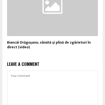
Biancăi Drăguşanu, vânătă şi plină de zgârieturi în
direct (video)
LEAVE A COMMENT