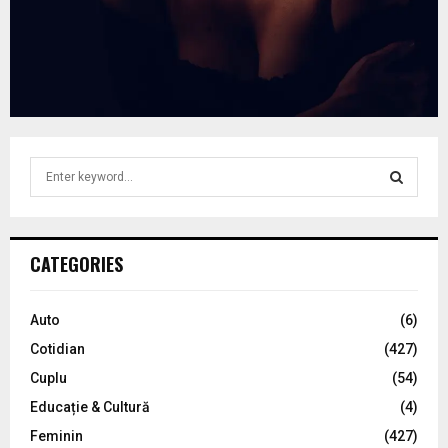
S
e
a
S
r
c
E
CATEGORIES
h
f
A
o
Auto
(6)
r
R
Cotidian
(427)
:
C
Cuplu
(54)
Educație & Cultură
(4)
H
Feminin
(427)