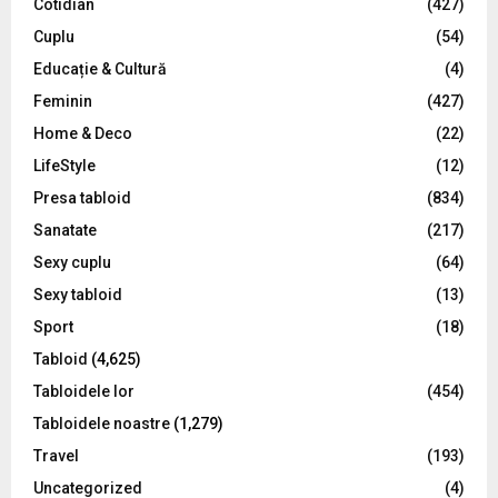
Cotidian
(427)
:
C
Cuplu
(54)
Educație & Cultură
(4)
H
Feminin
(427)
Home & Deco
(22)
LifeStyle
(12)
Presa tabloid
(834)
Sanatate
(217)
Sexy cuplu
(64)
Sexy tabloid
(13)
Sport
(18)
Tabloid
(4,625)
Tabloidele lor
(454)
Tabloidele noastre
(1,279)
Travel
(193)
Uncategorized
(4)