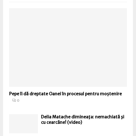
Pepe îi dă dreptate Oanei în procesul pentru moștenire
0
Delia Matache dimineaţa: nemachiată şi
cu cearcăne! (video)