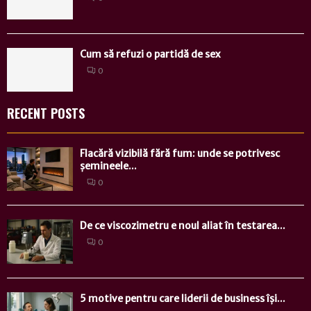
Cum să refuzi o partidă de sex
0
RECENT POSTS
Flacără vizibilă fără fum: unde se potrivesc
șemineele...
0
De ce viscozimetru e noul aliat în testarea...
0
5 motive pentru care liderii de business își...