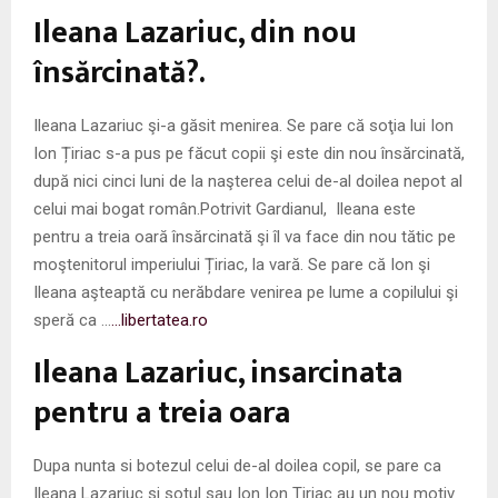
M
Ileana Lazariuc, din nou
E
însărcinată?.
N
Ileana Lazariuc şi-a găsit menirea. Se pare că soţia lui Ion
Ion Țiriac s-a pus pe făcut copii şi este din nou însărcinată,
U
după nici cinci luni de la naşterea celui de-al doilea nepot al
celui mai bogat român.Potrivit Gardianul, Ileana este
pentru a treia oară însărcinată şi îl va face din nou tătic pe
moştenitorul imperiului Țiriac, la vară. Se pare că Ion şi
Ileana aşteaptă cu nerăbdare venirea pe lume a copilului şi
speră ca …
…libertatea.ro
Ileana Lazariuc, insarcinata
pentru a treia oara
Dupa nunta si botezul celui de-al doilea copil, se pare ca
Ileana Lazariuc si sotul sau Ion Ion Tiriac au un nou motiv