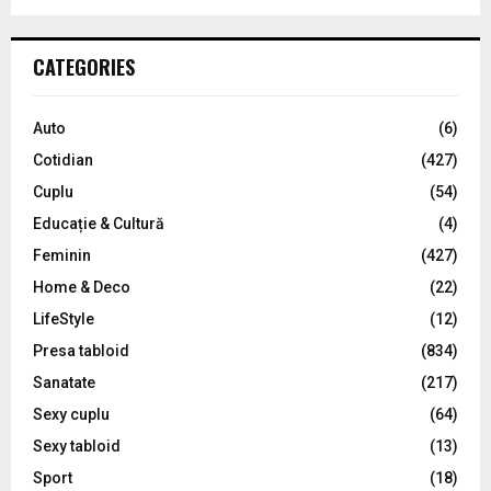
a
S
r
c
E
CATEGORIES
h
f
A
o
Auto
(6)
r
R
Cotidian
(427)
:
C
Cuplu
(54)
Educație & Cultură
(4)
H
Feminin
(427)
Home & Deco
(22)
LifeStyle
(12)
Presa tabloid
(834)
Sanatate
(217)
Sexy cuplu
(64)
Sexy tabloid
(13)
Sport
(18)