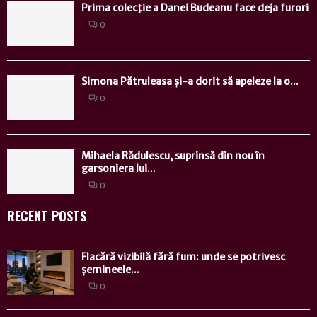
Prima colecţie a Danei Budeanu face deja furori
0
Simona Pătruleasa și-a dorit să apeleze la o...
0
Mihaela Rădulescu, suprinsă din nou în
garsoniera lui...
0
RECENT POSTS
Flacără vizibilă fără fum: unde se potrivesc
șemineele...
0