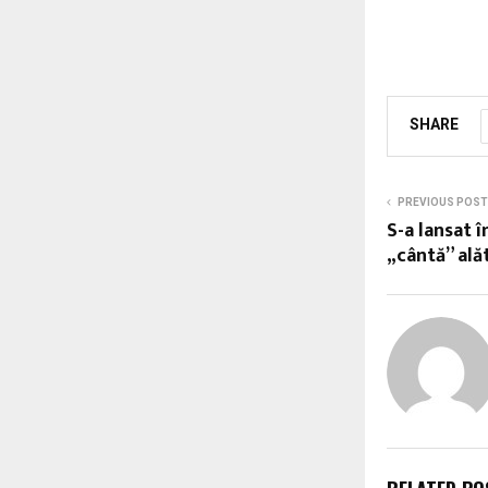
SHARE
PREVIOUS POST
S-a lansat 
„cântă” ală