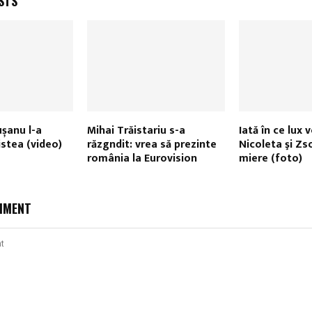
STS
șanu l-a
Mihai Trăistariu s-a
Iată în ce lux 
istea (video)
răzgndit: vrea să prezinte
Nicoleta şi Zs
românia la Eurovision
miere (foto)
MMENT