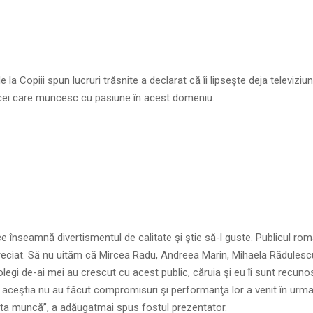
la Copiii spun lucruri trăsnite a declarat că îi lipseşte deja televiziun
cei care muncesc cu pasiune în acest domeniu.
 ce înseamnă divertismentul de calitate şi ştie să-l guste. Publicul r
reciat. Să nu uităm că Mircea Radu, Andreea Marin, Mihaela Rădulescu
colegi de-ai mei au crescut cu acest public, căruia şi eu îi sunt recuno
e aceştia nu au făcut compromisuri şi performanţa lor a venit în urma 
ta muncă”, a adăugatmai spus fostul prezentator.