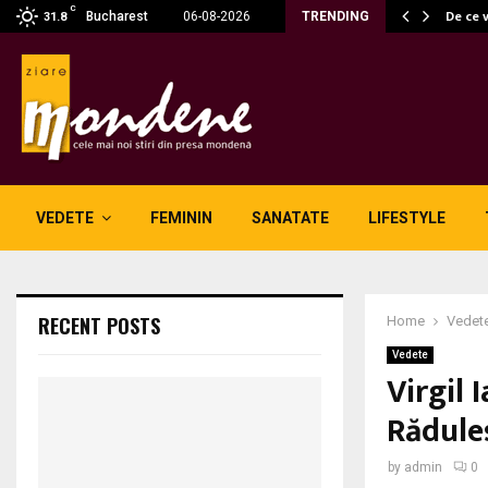
C
 fără fum: unde se potrivesc…
De ce 
Bucharest
06-08-2026
TRENDING
31.8
VEDETE
FEMININ
SANATATE
LIFESTYLE
RECENT POSTS
Home
Vedet
Vedete
Virgil 
Rădule
by
admin
0