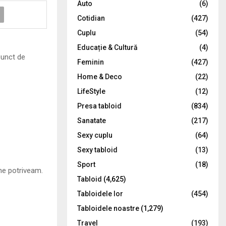
Auto
(6)
r
R
Cotidian
(427)
:
C
Cuplu
(54)
Educație & Cultură
(4)
H
punct de
Feminin
(427)
Home & Deco
(22)
LifeStyle
(12)
Presa tabloid
(834)
Sanatate
(217)
Sexy cuplu
(64)
Sexy tabloid
(13)
Sport
(18)
 ne potriveam.
Tabloid
(4,625)
Tabloidele lor
(454)
Tabloidele noastre
(1,279)
Travel
(193)