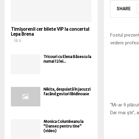
SHARE
Timișorenii cer bilete VIP la concertul
Lepa Brena
Fostul prezent
0
vedere profesi
Tricouri cu Elena Băsescu la
numai 12 lei...
Nikita, despuiată în jacuzzi
facând gesturi libidinoase
“Mi-ar fi plăc
Dar mai ştii”, 
Monica Columbeanu la
“Dansez pentru tine”
(video)