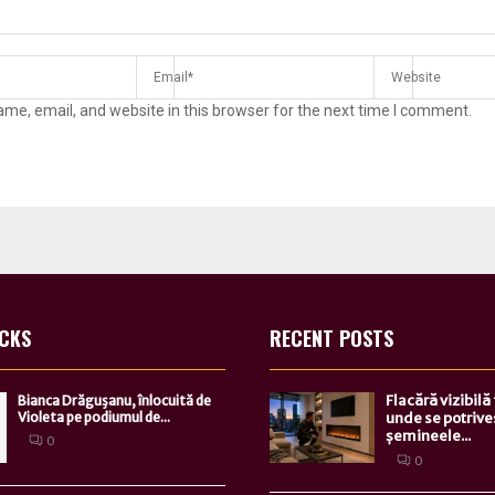
me, email, and website in this browser for the next time I comment.
ICKS
RECENT POSTS
Flacără vizibilă
Bianca Drăguşanu, înlocuită de
Violeta pe podiumul de...
unde se potrive
șemineele...
0
0