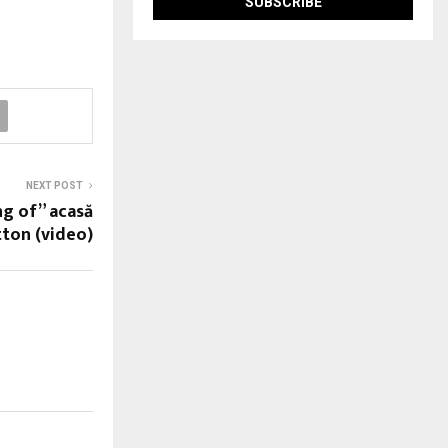
NEXT POST
ng of” acasă
tton (video)