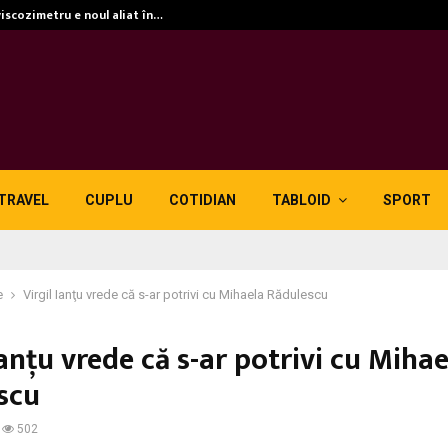
viscozimetru e noul aliat în…
TRAVEL
CUPLU
COTIDIAN
TABLOID
SPORT
e
Virgil Ianţu vrede că s-ar potrivi cu Mihaela Rădulescu
Ianţu vrede că s-ar potrivi cu Mihae
scu
502