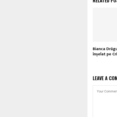
RELATED PO
Bianca Drăgu
înșelat pe Cr
LEAVE A CO