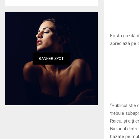
Fosta gazdă de 
apreciază pe 
BANNER SPOT
“Publicul ştie
trebuie subap
Raicu, şi alţi 
Niciunul dintr
bazate pe mul