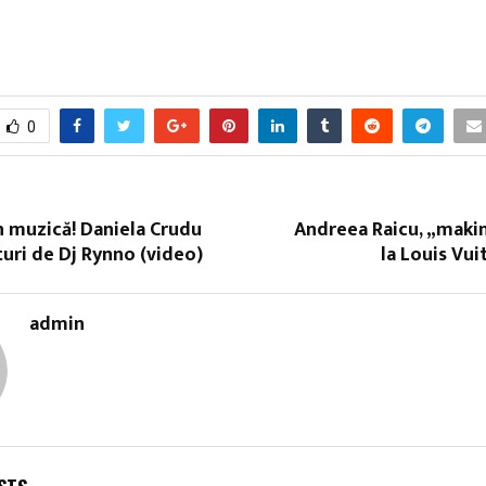
0
în muzică! Daniela Crudu
Andreea Raicu, „maki
turi de Dj Rynno (video)
la Louis Vui
admin