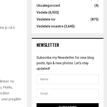
Uncategorized
(4)
Vedete
(6,935)
Vedetele lor
(875)
Vedetele noastre
(3,645)
ea şi că îi
NEWSLETTER
Subscribe my Newsletter for new blog
posts, tips & new photos. Let's stay
updated!
omânesc nu
, Huidu,
scător.
unei pregătiri