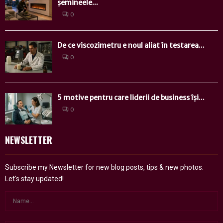
șemineele...
0
De ce viscozimetru e noul aliat în testarea...
0
5 motive pentru care liderii de business își...
0
NEWSLETTER
Subscribe my Newsletter for new blog posts, tips & new photos.
Let's stay updated!