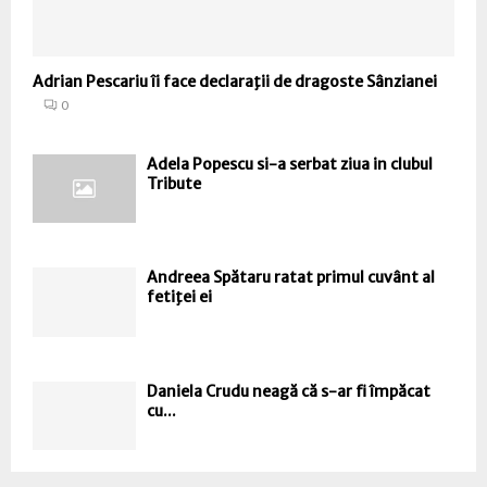
Adrian Pescariu îi face declaraţii de dragoste Sânzianei
0
Adela Popescu si-a serbat ziua in clubul
Tribute
Andreea Spătaru ratat primul cuvânt al
fetiţei ei
Daniela Crudu neagă că s-ar fi împăcat
cu...