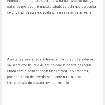
M
Primita cu o oarecare ostilitate la cursuri, atat de colegi,
cat si de profesori, bruneta a izbutit sa schimbe perceptia
E
celor din jur despre ea, apeland la un siretlic de imagine.
N
U
A evitat sa se imbrace extravagant la cursuri, ferindu-se
sa-si etaleze tinutele de fite pe care le poarta de regula.
Prima care a sesizat acest lucru a fost Teo Trandafir,
profesoara sa de divertisment, care nu s-a lasat
impresionata de statutul invatacelei sale.