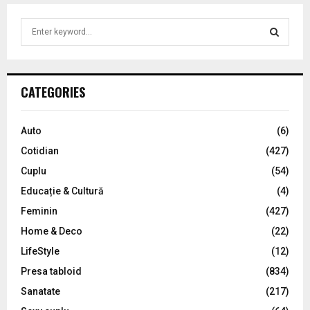
S
e
a
S
r
c
E
CATEGORIES
h
f
A
o
Auto
(6)
r
R
Cotidian
(427)
:
C
Cuplu
(54)
Educație & Cultură
(4)
H
Feminin
(427)
Home & Deco
(22)
LifeStyle
(12)
Presa tabloid
(834)
Sanatate
(217)