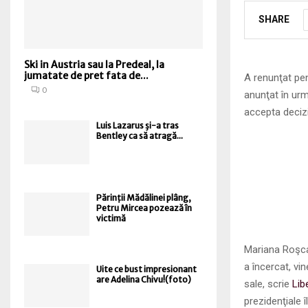
SHARE
Ski in Austria sau la Predeal, la
jumatate de pret fata de...
A renunţat pen
0
anunţat în urm
accepta decizi
Luis Lazarus şi-a tras
Bentley ca să atragă...
Părinții Mădălinei plâng,
Petru Mircea pozează în
victimă
Mariana Roşca 
a încercat, vi
Uite ce bust impresionant
are Adelina Chivu!(foto)
sale, scrie
Lib
prezidenţiale î