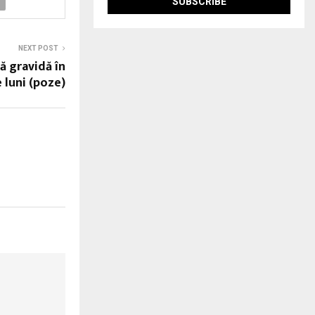
NEXT POST
ă gravidă în
 luni (poze)