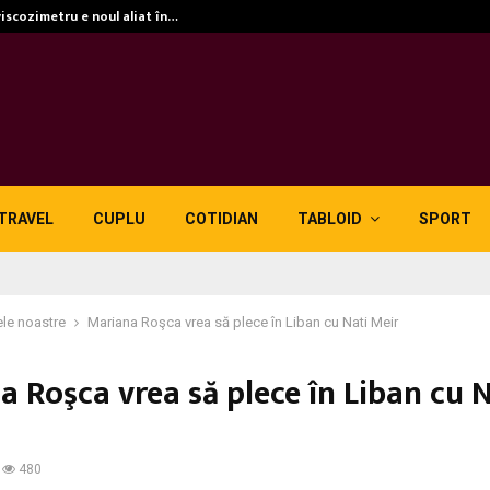
viscozimetru e noul aliat în…
TRAVEL
CUPLU
COTIDIAN
TABLOID
SPORT
le noastre
Mariana Roşca vrea să plece în Liban cu Nati Meir
 Roşca vrea să plece în Liban cu N
480