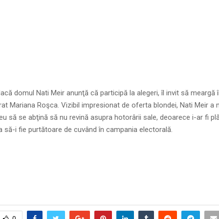
dacă domul Nati Meir anunţă că participă la alegeri, îl invit să meargă 
rat Mariana Roşca. Vizibil impresionat de oferta blondei, Nati Meir a mă
eu să se abţină să nu revină asupra hotorârii sale, deoarece i-ar fi pl
 să-i fie purtătoare de cuvând în campania electorală.
0