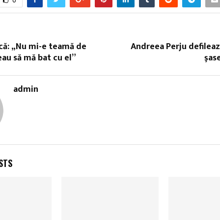
că: „Nu mi-e teamă de
Andreea Perju defileaz
eau să mă bat cu el”
şase
admin
STS