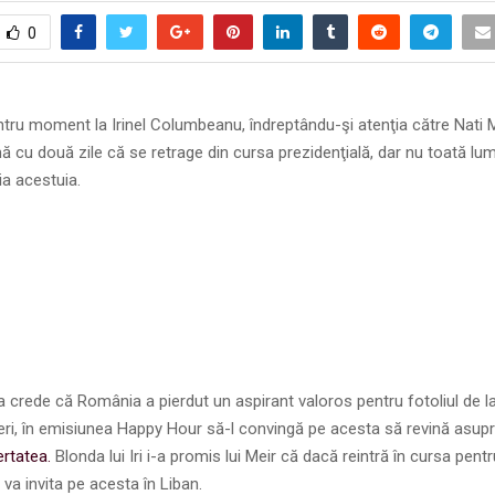
0
tru moment la Irinel Columbeanu, îndreptându-şi atenţia către Nati M
ă cu două zile că se retrage din cursa prezidenţială, dar nu toată l
a acestuia.
crede că România a pierdut un aspirant valoros pentru fotoliul de l
neri, în emisiunea Happy Hour să-l convingă pe acesta să revină asupr
ertatea.
Blonda lui Iri i-a promis lui Meir că dacă reintră în cursa pentr
l va invita pe acesta în Liban.