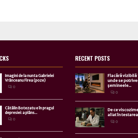
ICKS
RECENT POSTS
Flacără vizibilă
Imagini de la nunta Gabrielei
Vrânceanu Firea (poze)
unde se potrive
șemineele...
0
0
Cătălin Botezatu e în pragul
De ce viscozime
depresiei: a plâns...
aliat în testarea.
0
0