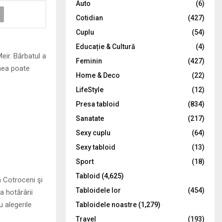
Auto
(6)
r
R
Cotidian
(427)
:
C
Cuplu
(54)
Educație & Cultură
(4)
H
eir. Bărbatul a
Feminin
(427)
umea poate
Home & Deco
(22)
LifeStyle
(12)
Presa tabloid
(834)
Sanatate
(217)
Sexy cuplu
(64)
Sexy tabloid
(13)
Sport
(18)
Tabloid
(4,625)
a Cotroceni şi
Tabloidele lor
(454)
a hotărârii
u alegerile
Tabloidele noastre
(1,279)
Travel
(193)