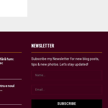
NEWSLETTER
Subscribe my Newsletter for new blog posts,
 fără fum:
sc
tips & new photos. Let's stay updated!
tru e noul
..