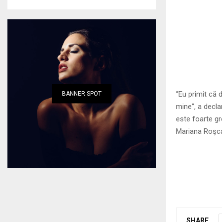
“Eu primit că 
BANNER SPOT
mine”, a decla
este foarte gr
Mariana Roşca
SHARE