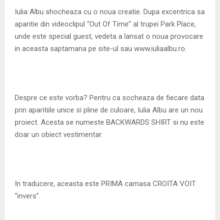
M
Iulia Albu shocheaza cu o noua creatie. Dupa excentrica sa
aparitie din videoclipul “Out Of Time” al trupei Park Place,
E
unde este special guest, vedeta a lansat o noua provocare
in aceasta saptamana pe site-ul sau www.iuliaalbu.ro.
N
U
Despre ce este vorba? Pentru ca socheaza de fiecare data
prin aparitiile unice si pline de culoare, Iulia Albu are un nou
proiect. Acesta se numeste BACKWARDS SHIRT si nu este
doar un obiect vestimentar.
In traducere, aceasta este PRIMA camasa CROITA VOIT
“invers”.