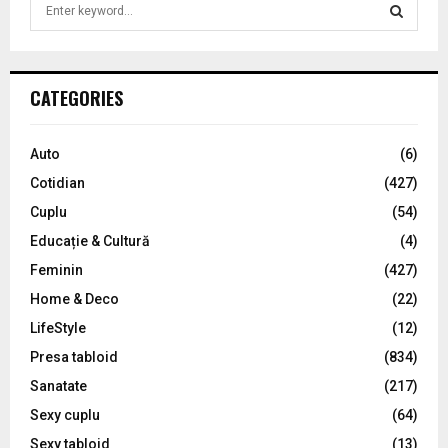
S
e
a
S
r
c
E
CATEGORIES
h
f
A
o
Auto
(6)
r
R
Cotidian
(427)
:
C
Cuplu
(54)
Educație & Cultură
(4)
H
Feminin
(427)
Home & Deco
(22)
LifeStyle
(12)
Presa tabloid
(834)
Sanatate
(217)
Sexy cuplu
(64)
Sexy tabloid
(13)