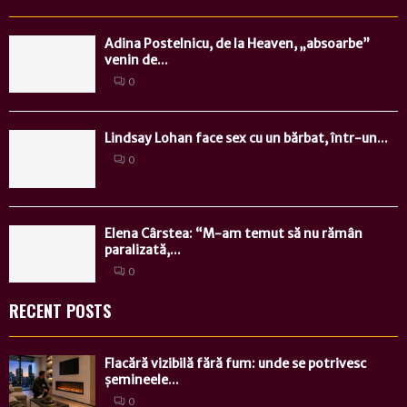
Adina Postelnicu, de la Heaven, „absoarbe”
venin de...
0
Lindsay Lohan face sex cu un bărbat, într-un...
0
Elena Cârstea: “M-am temut să nu rămân
paralizată,...
0
RECENT POSTS
Flacără vizibilă fără fum: unde se potrivesc
șemineele...
0