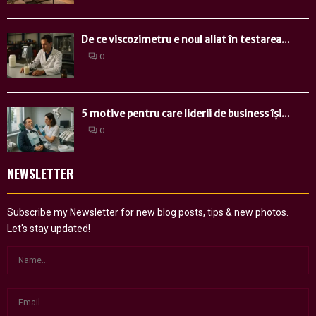
De ce viscozimetru e noul aliat în testarea...
0
5 motive pentru care liderii de business își...
0
NEWSLETTER
Subscribe my Newsletter for new blog posts, tips & new photos.
Let's stay updated!