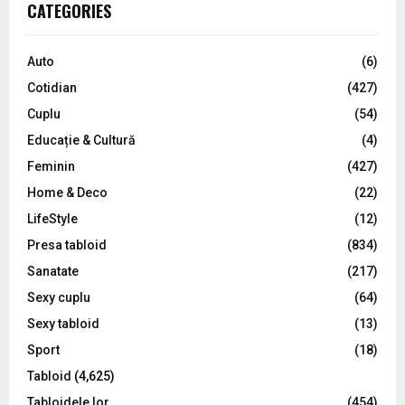
E
CATEGORIES
h
f
A
o
Auto
(6)
r
R
Cotidian
(427)
:
C
Cuplu
(54)
Educație & Cultură
(4)
H
Feminin
(427)
Home & Deco
(22)
LifeStyle
(12)
Presa tabloid
(834)
Sanatate
(217)
Sexy cuplu
(64)
Sexy tabloid
(13)
Sport
(18)
Tabloid
(4,625)
Tabloidele lor
(454)