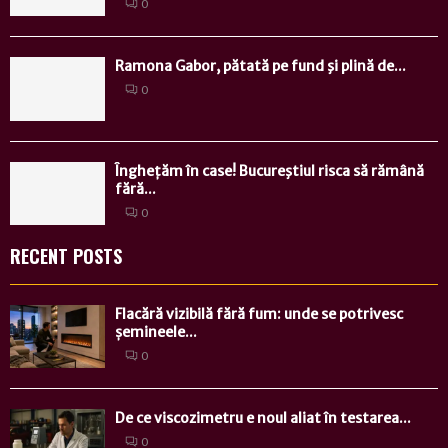
0
Ramona Gabor, pătată pe fund şi plină de...
0
Înghețăm în case! Bucureştiul risca să rămână
fără...
0
RECENT POSTS
Flacără vizibilă fără fum: unde se potrivesc
șemineele...
0
De ce viscozimetru e noul aliat în testarea...
0