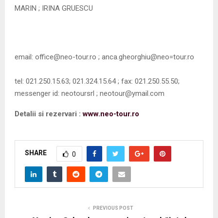
MARIN ; IRINA GRUESCU
email: office@neo-tour.ro ; anca.gheorghiu@neo=tour.ro
tel: 021.250.15.63; 021.324.15.64 ; fax: 021.250.55.50;
messenger id: neotoursrl ; neotour@ymail.com
Detalii si rezervari :
www.neo-tour.ro
SHARE
0
PREVIOUS POST