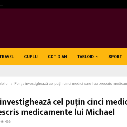
n…
5 motive pentru care lid
TRAVEL
CUPLU
COTIDIAN
TABLOID
SPORT
le lor
Poliţia investighează cel puţin cinci medici care i-au prescris medica
 investighează cel puţin cinci medic
rescris medicamente lui Michael
466