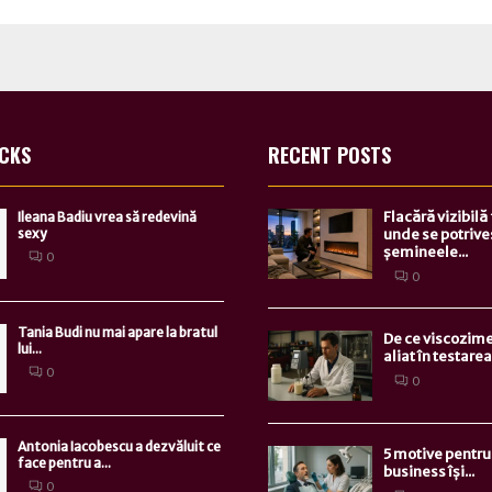
ICKS
RECENT POSTS
Flacără vizibilă
Ileana Badiu vrea să redevină
sexy
unde se potrive
șemineele...
0
0
Tania Budi nu mai apare la bratul
De ce viscozime
lui...
aliat în testarea.
0
0
Antonia Iacobescu a dezvăluit ce
5 motive pentru 
face pentru a...
business își...
0