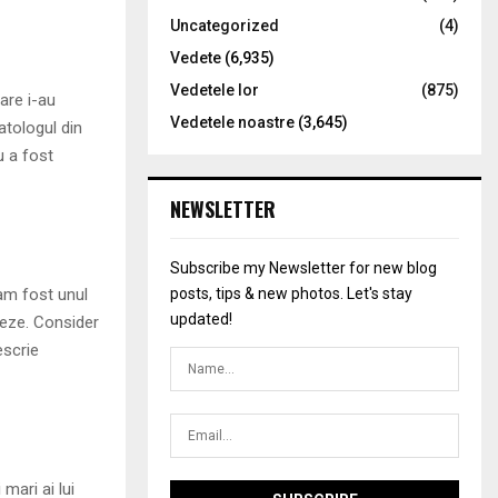
Uncategorized
(4)
Vedete
(6,935)
Vedetele lor
(875)
are i-au
Vedetele noastre
(3,645)
atologul din
u a fost
NEWSLETTER
Subscribe my Newsletter for new blog
am fost unul
posts, tips & new photos. Let's stay
updated!
teze. Consider
escrie
 mari ai lui