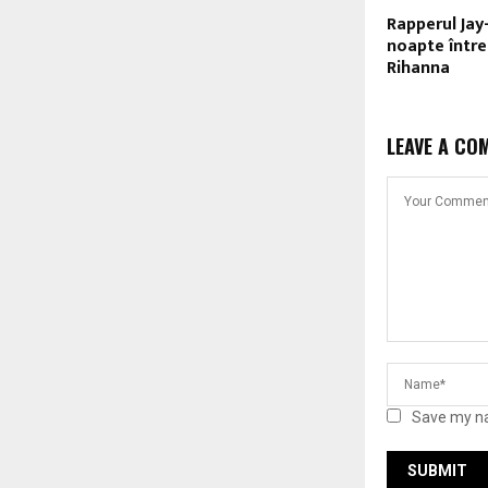
Rapperul Jay
noapte într
Rihanna
LEAVE A CO
Save my na