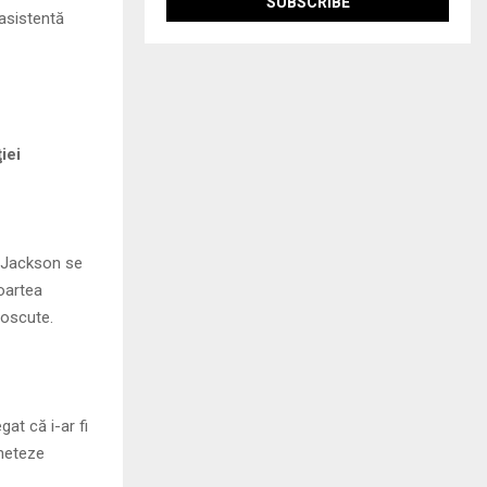
asistentă
iei
l Jackson se
moartea
noscute.
at că i-ar fi
cheteze