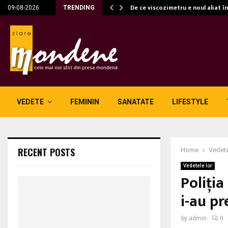
c…
De ce viscozimetru e noul aliat î
09-08-2026
TRENDING
VEDETE
FEMININ
SANATATE
LIFESTYLE
RECENT POSTS
Home
Vedete
Vedetele lor
Poliţia
i-au p
by
admin
0