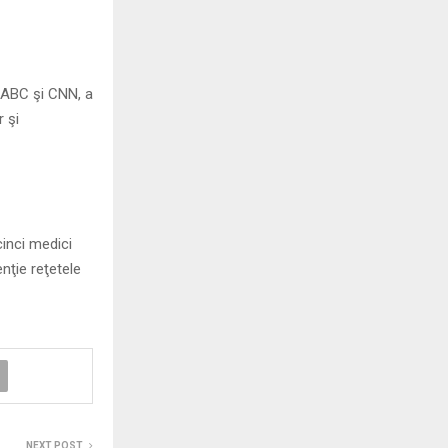
e ABC şi CNN, a
 şi
inci medici
nţie reţetele
NEXT POST