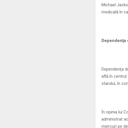
Michael Jackso
medicală în ca
Dependenţa d
Dependenţa de 
află în centru
starului, în c
În opinia lui 
administrat ac
miercuri pe de