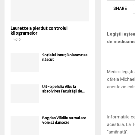
SHARE
Laurette a pierdut controlul
kilogramelor
Legiştii aşt
0
de medicam
Soţia lui Ionuţ Dolanescu a
născut
Medicii legişti
căreia Michael
anestezic extr
Uit-o pe Iulia Albu la
absolvirea Facultății de...
Informaţiile ce
Bogdan Vlădău nu mai are
voie să danseze
acestuia, La 
“amânată”.