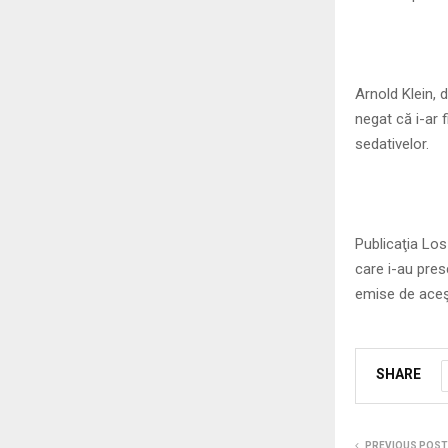
Arnold Klein, 
negat că i-ar 
sedativelor.
Publicaţia Lo
care i-au pres
emise de aceş
SHARE
PREVIOUS POST