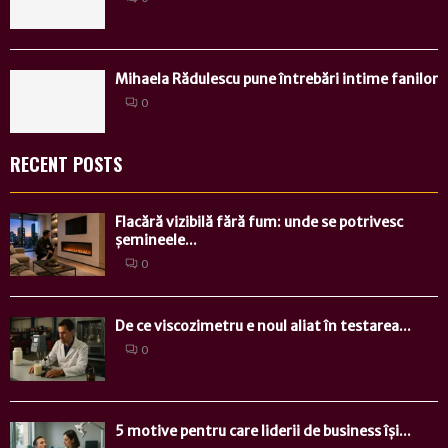
Mihaela Rădulescu pune întrebări intime fanilor
0
RECENT POSTS
Flacără vizibilă fără fum: unde se potrivesc
șemineele...
0
De ce viscozimetru e noul aliat în testarea...
0
5 motive pentru care liderii de business își...