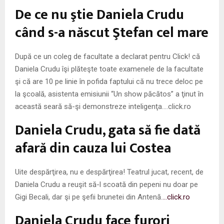
M
De ce nu ştie Daniela Crudu
E
când s-a născut Ştefan cel mare
N
După ce un coleg de facultate a declarat pentru Click! că
Daniela Crudu îşi plăteşte toate examenele de la facultate
U
şi că are 10 pe linie în pofida faptului că nu trece deloc pe
la şcoală, asistenta emisiunii “Un show păcătos” a ţinut în
această seară să-şi demonstreze inteligenţa….click.ro
Daniela Crudu, gata să fie dată
afară din cauza lui Costea
Uite despărţirea, nu e despărţirea! Teatrul jucat, recent, de
Daniela Crudu a reuşit să-l scoată din pepeni nu doar pe
Gigi Becali, dar şi pe şefii brunetei din Antenă.
…click.ro
Daniela Crudu face furori