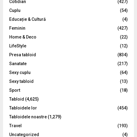
Cotidian
(427)
:
C
Cuplu
(54)
Educație & Cultură
(4)
H
Feminin
(427)
Home & Deco
(22)
LifeStyle
(12)
Presa tabloid
(834)
Sanatate
(217)
Sexy cuplu
(64)
Sexy tabloid
(13)
Sport
(18)
Tabloid
(4,625)
Tabloidele lor
(454)
Tabloidele noastre
(1,279)
Travel
(193)
Uncategorized
(4)